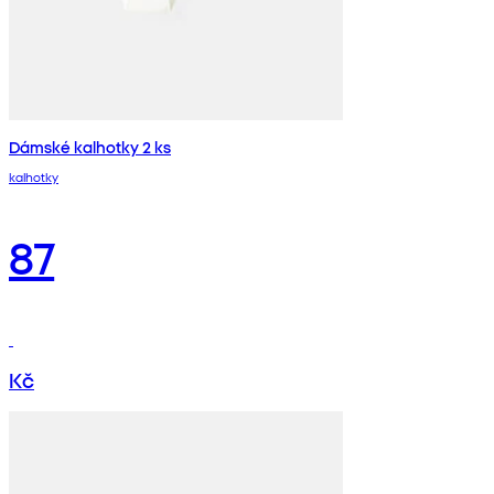
Dámské kalhotky 2 ks
kalhotky
87
Kč