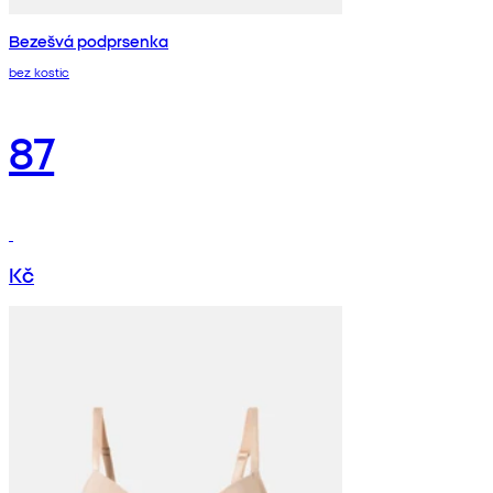
Bezešvá podprsenka
bez kostic
87
Kč