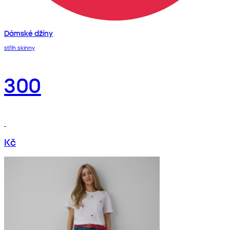
Dámské džíny
střih skinny
300
Kč