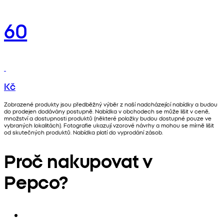
60
Kč
Zobrazené produkty jsou předběžný výběr z naší nadcházející nabídky a budou
do prodejen dodávány postupně. Nabídka v obchodech se může lišit v ceně,
množství a dostupnosti produktů (některé položky budou dostupné pouze ve
vybraných lokalitách). Fotografie ukazují vzorové návrhy a mohou se mírně lišit
od skutečných produktů. Nabídka platí do vyprodání zásob.
Proč nakupovat v
Pepco?