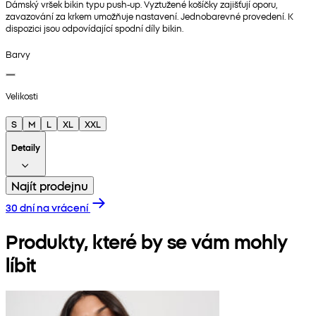
Dámský vršek bikin typu push-up. Vyztužené košíčky zajišťují oporu,
zavazování za krkem umožňuje nastavení. Jednobarevné provedení. K
dispozici jsou odpovídající spodní díly bikin.
Barvy
Velikosti
S
M
L
XL
XXL
Detaily
Najít prodejnu
30 dní na vrácení
Produkty, které by se vám mohly
líbit