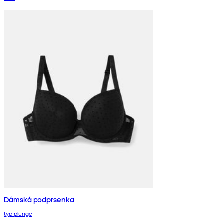
Dámská podprsenka
typ plunge