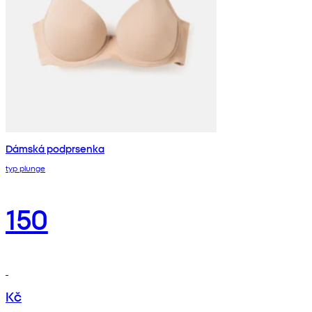
Dámská podprsenka
typ plunge
150
Kč