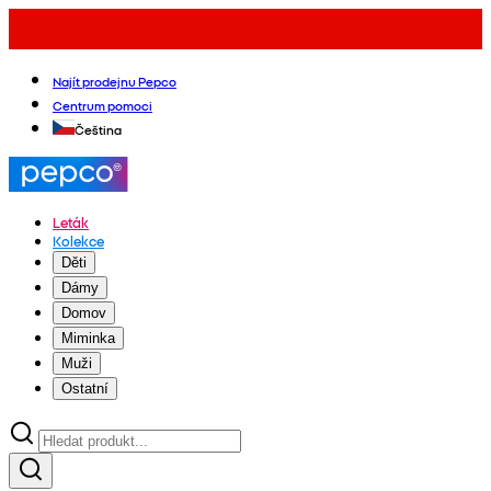
Najít prodejnu Pepco
Centrum pomoci
Čeština
Leták
Kolekce
Děti
Dámy
Domov
Miminka
Muži
Ostatní