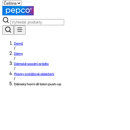
Domů
/
Dámy
/
Dámské spodní prádlo
/
Plavky a plážové oblečení
/
Dámský horní díl bikin push-up