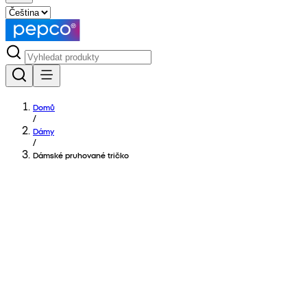
Domů
/
Dámy
/
Dámské pruhované tričko