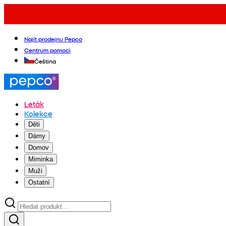
Najít prodejnu Pepco
Centrum pomoci
Čeština
Leták
Kolekce
Děti
Dámy
Domov
Miminka
Muži
Ostatní