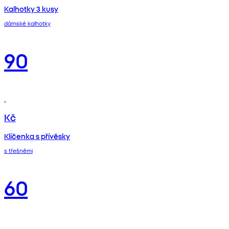
Kalhotky 3 kusy
dámské kalhotky
90
Kč
Klíčenka s přívěsky
s třešněmi
60