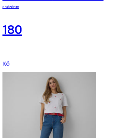
s vázáním
180
Kč