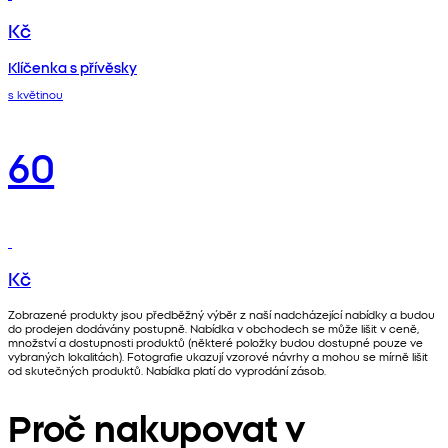
Kč
Klíčenka s přívěsky
s květinou
60
Kč
Zobrazené produkty jsou předběžný výběr z naší nadcházející nabídky a budou
do prodejen dodávány postupně. Nabídka v obchodech se může lišit v ceně,
množství a dostupnosti produktů (některé položky budou dostupné pouze ve
vybraných lokalitách). Fotografie ukazují vzorové návrhy a mohou se mírně lišit
od skutečných produktů. Nabídka platí do vyprodání zásob.
Proč nakupovat v