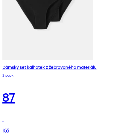
Dámský set kalhotek z žebrovaného materiálu
2‑pack
87
Kč