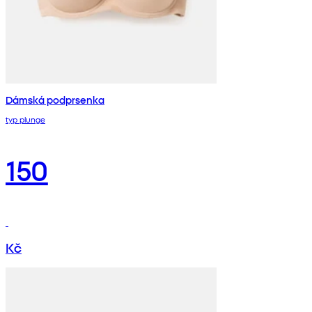
Dámská podprsenka
typ plunge
150
Kč