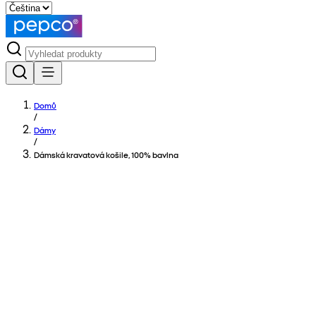
Domů
/
Dámy
/
Dámská kravatová košile, 100% bavlna