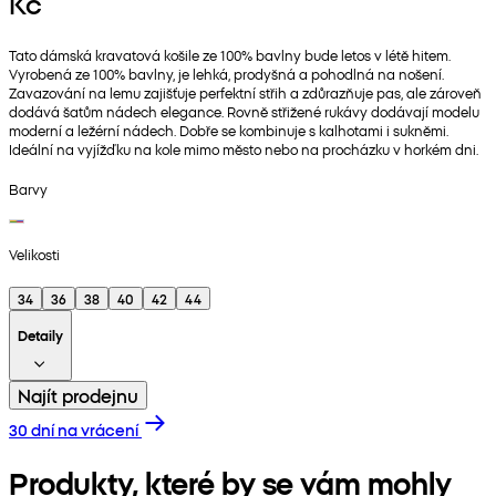
Kč
Tato dámská kravatová košile ze 100% bavlny bude letos v létě hitem.
Vyrobená ze 100% bavlny, je lehká, prodyšná a pohodlná na nošení.
Zavazování na lemu zajišťuje perfektní střih a zdůrazňuje pas, ale zároveň
dodává šatům nádech elegance. Rovně střižené rukávy dodávají modelu
moderní a ležérní nádech. Dobře se kombinuje s kalhotami i sukněmi.
Ideální na vyjížďku na kole mimo město nebo na procházku v horkém dni.
Barvy
Velikosti
34
36
38
40
42
44
Detaily
Najít prodejnu
30 dní na vrácení
Produkty, které by se vám mohly