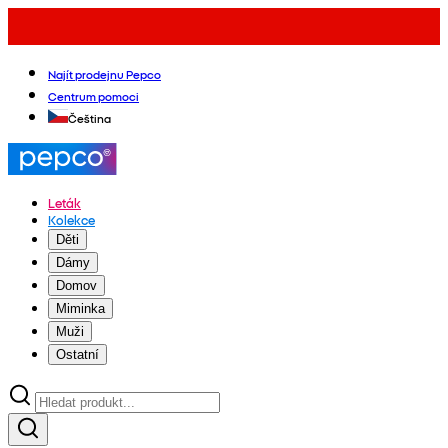
Najít prodejnu Pepco
Centrum pomoci
Čeština
Leták
Kolekce
Děti
Dámy
Domov
Miminka
Muži
Ostatní