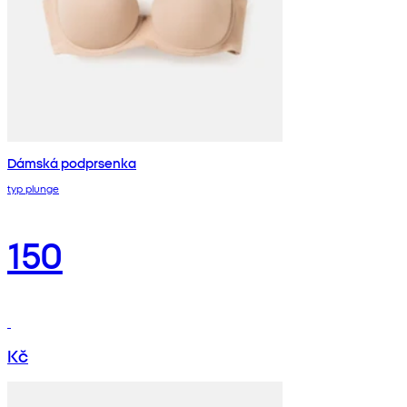
Dámská podprsenka
typ plunge
150
Kč