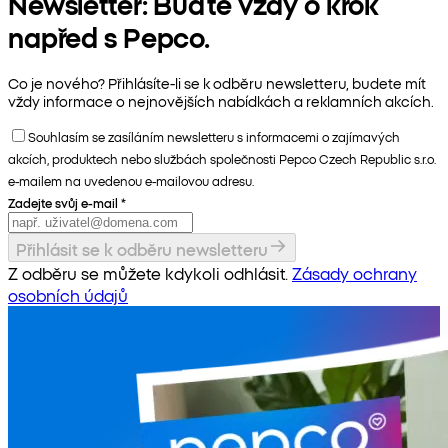
Newsletter: Buďte vždy o krok
napřed s Pepco.
Co je nového? Přihlásíte-li se k odběru newsletteru, budete mít
vždy informace o nejnovějších nabídkách a reklamních akcích.
Souhlasím se zasíláním newsletteru s informacemi o zajímavých
akcích, produktech nebo službách společnosti Pepco Czech Republic s.r.o.
e-mailem na uvedenou e-mailovou adresu.
Zadejte svůj e-mail
*
Přihlásit se k odběru newsletteru
Z odběru se můžete kdykoli odhlásit.
Zásady ochrany
osobních údajů