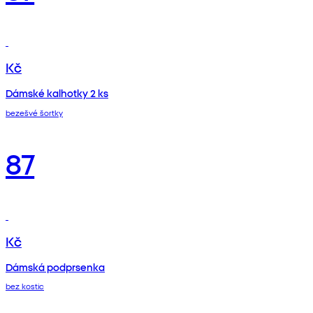
Kč
Dámské kalhotky 2 ks
bezešvé šortky
87
Kč
Dámská podprsenka
bez kostic