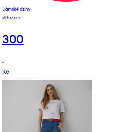
Dámské džíny
střih skinny
300
Kč