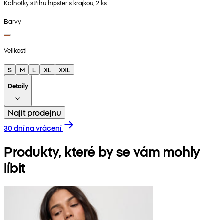
Kalhotky střihu hipster s krajkou, 2 ks.
Barvy
Velikosti
S
M
L
XL
XXL
Detaily
Najít prodejnu
30 dní na vrácení
Produkty, které by se vám mohly
líbit