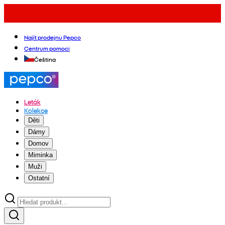
Najít prodejnu Pepco
Centrum pomoci
Čeština
Leták
Kolekce
Děti
Dámy
Domov
Miminka
Muži
Ostatní