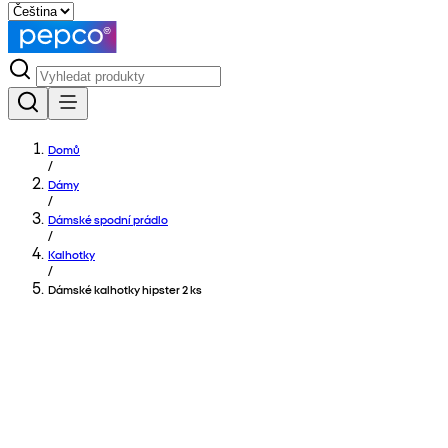
Domů
/
Dámy
/
Dámské spodní prádlo
/
Kalhotky
/
Dámské kalhotky hipster 2 ks