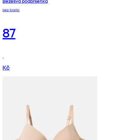
Bezešvá podprsenka
bez kostic
87
Kč