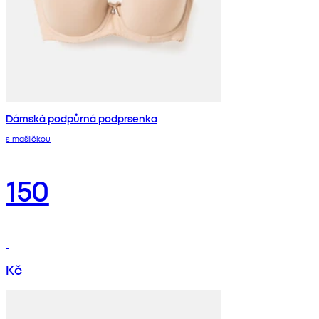
Dámská podpůrná podprsenka
s mašličkou
150
Kč