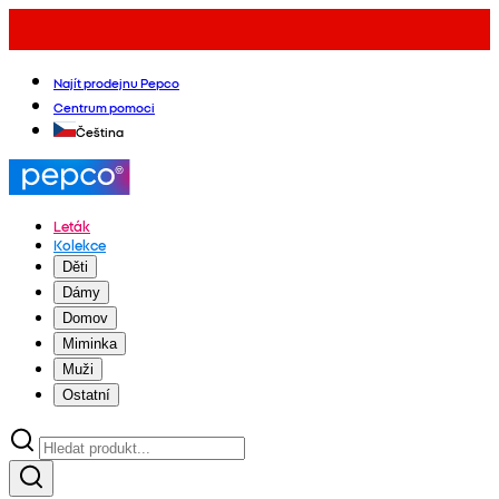
Najít prodejnu Pepco
Centrum pomoci
Čeština
Leták
Kolekce
Děti
Dámy
Domov
Miminka
Muži
Ostatní