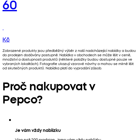
60
Kč
Zobrazené produkty jsou předběžný výběr z naší nadcházející nabídky a budou
do prodejen dodávány postupně. Nabídka v obchodech se může lišit v ceně,
množství a dostupnosti produktů (některé položky budou dostupné pouze ve
vybraných lokalitách). Fotografie ukazují vzorové návrhy a mohou se mírně lišit
od skutečných produktů. Nabídka platí do vyprodání zásob.
Proč nakupovat v
Pepco?
Je vám vždy nablízku
Více než 200 prodejen. Jsme vám vždy nablízku.