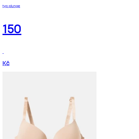
typ plunge
150
Kč