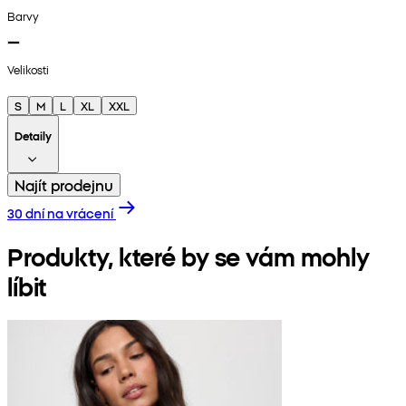
Barvy
Velikosti
S
M
L
XL
XXL
Detaily
Najít prodejnu
30 dní na vrácení
Produkty, které by se vám mohly
líbit