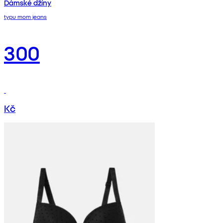
Dámské džíny
typu mom jeans
300
Kč