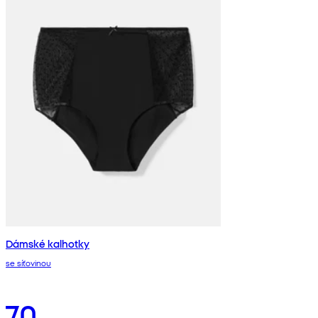
Dámské kalhotky
se síťovinou
70