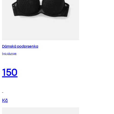
Dámská podprsenka
typ plunge
150
Kč