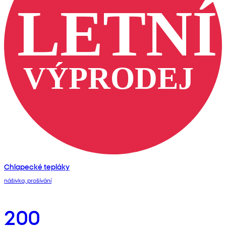
Chlapecké tepláky
nášivka, prošívání
200