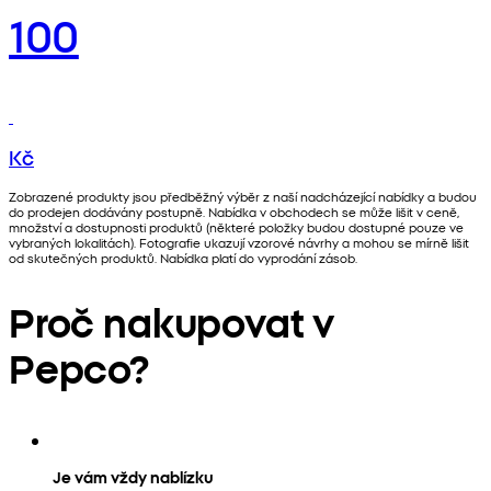
100
Kč
Zobrazené produkty jsou předběžný výběr z naší nadcházející nabídky a budou
do prodejen dodávány postupně. Nabídka v obchodech se může lišit v ceně,
množství a dostupnosti produktů (některé položky budou dostupné pouze ve
vybraných lokalitách). Fotografie ukazují vzorové návrhy a mohou se mírně lišit
od skutečných produktů. Nabídka platí do vyprodání zásob.
Proč nakupovat v
Pepco?
Je vám vždy nablízku