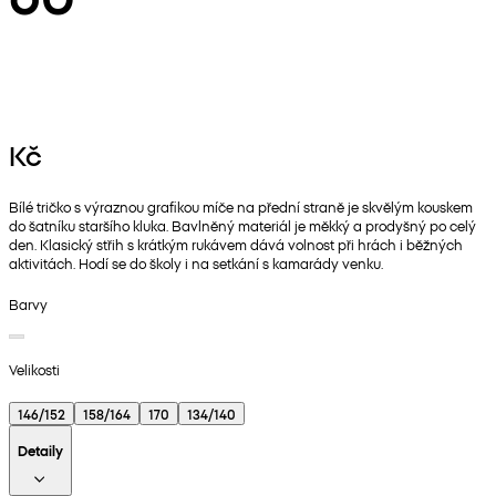
Kč
Bílé tričko s výraznou grafikou míče na přední straně je skvělým kouskem
do šatníku staršího kluka. Bavlněný materiál je měkký a prodyšný po celý
den. Klasický střih s krátkým rukávem dává volnost při hrách i běžných
aktivitách. Hodí se do školy i na setkání s kamarády venku.
Barvy
Velikosti
146/152
158/164
170
134/140
Detaily