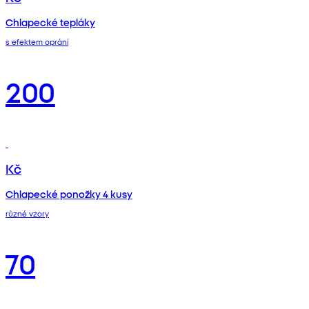
Chlapecké tepláky
s efektem oprání
200
Kč
Chlapecké ponožky 4 kusy
různé vzory
70