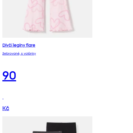
Dívčí legíny flare
žebrované, s volánky
90
Kč