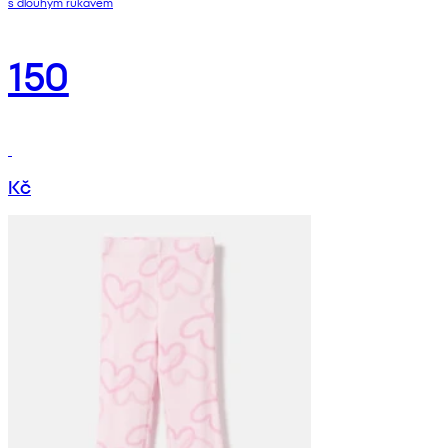
s dlouhým rukávem
150
Kč