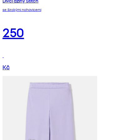
Dívčí džíny Stitch
se širokými nohavicemi
250
Kč