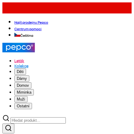
Najít prodejnu Pepco
Centrum pomoci
Čeština
Leták
Kolekce
Děti
Dámy
Domov
Miminka
Muži
Ostatní