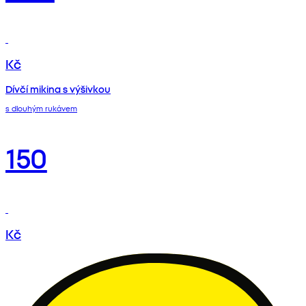
Kč
Dívčí mikina s výšivkou
s dlouhým rukávem
150
Kč