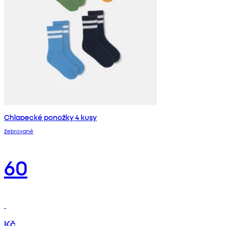
Chlapecké ponožky 4 kusy
žebrované
60
Kč