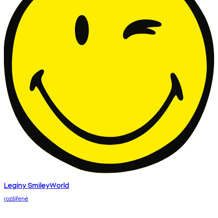
Legíny SmileyWorld
rozšířené