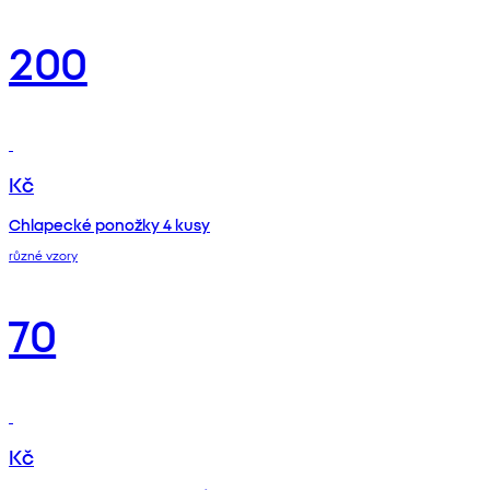
200
Kč
Chlapecké ponožky 4 kusy
různé vzory
70
Kč