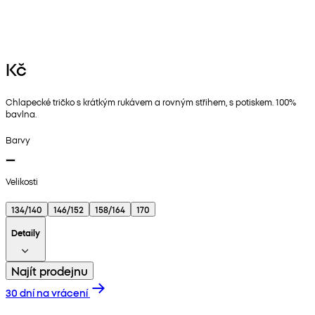
Kč
Chlapecké tričko s krátkým rukávem a rovným střihem, s potiskem. 100%
bavlna.
Barvy
Velikosti
134/140
146/152
158/164
170
Detaily
Najít prodejnu
30 dní na vrácení