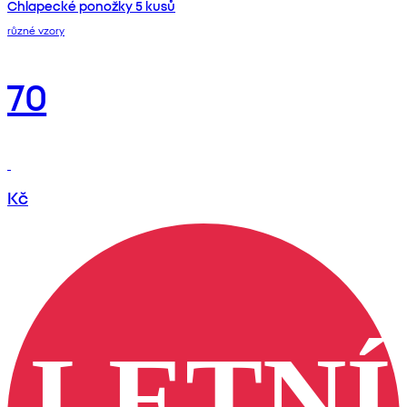
Chlapecké ponožky 5 kusů
různé vzory
70
Kč