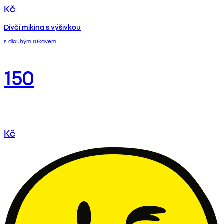
Kč
Dívčí mikina s výšivkou
s dlouhým rukávem
150
Kč