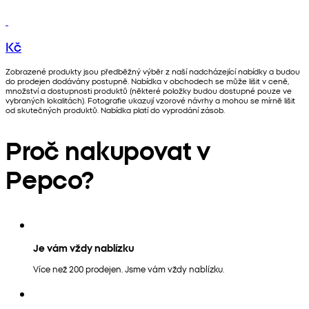
Kč
Zobrazené produkty jsou předběžný výběr z naší nadcházející nabídky a budou
do prodejen dodávány postupně. Nabídka v obchodech se může lišit v ceně,
množství a dostupnosti produktů (některé položky budou dostupné pouze ve
vybraných lokalitách). Fotografie ukazují vzorové návrhy a mohou se mírně lišit
od skutečných produktů. Nabídka platí do vyprodání zásob.
Proč nakupovat v
Pepco?
Je vám vždy nablízku
Více než 200 prodejen. Jsme vám vždy nablízku.