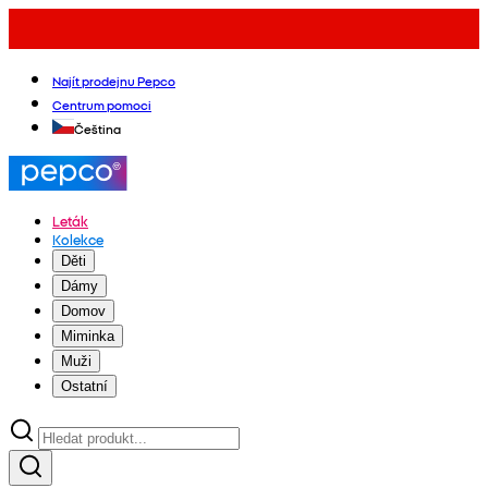
Najít prodejnu Pepco
Centrum pomoci
Čeština
Leták
Kolekce
Děti
Dámy
Domov
Miminka
Muži
Ostatní