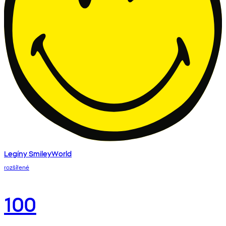
Legíny SmileyWorld
rozšířené
100