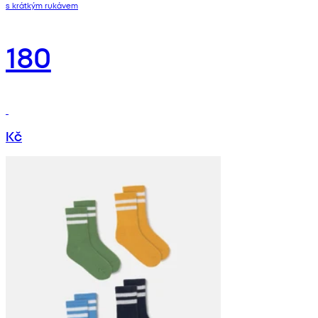
s krátkým rukávem
180
Kč