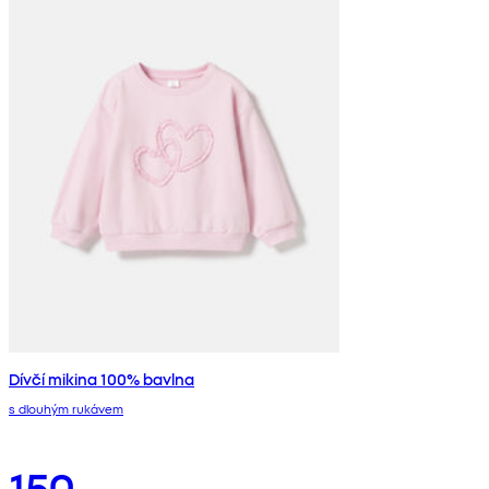
Dívčí mikina 100% bavlna
s dlouhým rukávem
150