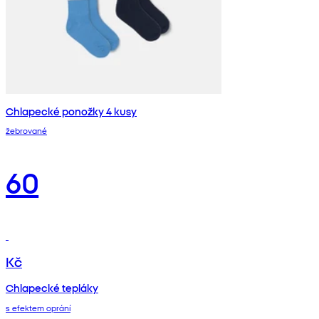
Chlapecké ponožky 4 kusy
žebrované
60
Kč
Chlapecké tepláky
s efektem oprání