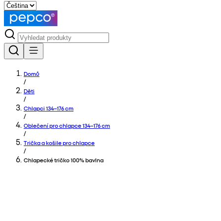
Domů
/
Děti
/
Chlapci 134–176 cm
/
Oblečení pro chlapce 134–176 cm
/
Trička a košile pro chlapce
/
Chlapecké tričko 100% bavlna