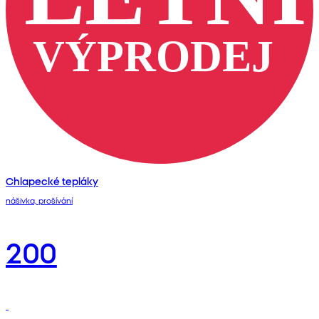
Chlapecké tepláky
nášivka, prošívání
200