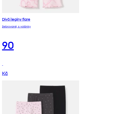
Dívčí legíny flare
žebrované, s volánky
90
Kč