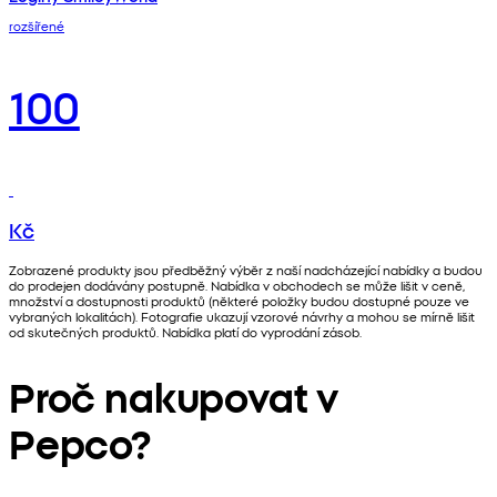
rozšířené
100
Kč
Zobrazené produkty jsou předběžný výběr z naší nadcházející nabídky a budou
do prodejen dodávány postupně. Nabídka v obchodech se může lišit v ceně,
množství a dostupnosti produktů (některé položky budou dostupné pouze ve
vybraných lokalitách). Fotografie ukazují vzorové návrhy a mohou se mírně lišit
od skutečných produktů. Nabídka platí do vyprodání zásob.
Proč nakupovat v
Pepco?