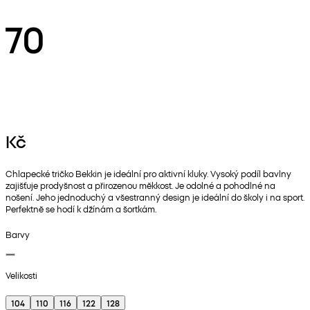
70
Kč
Chlapecké tričko Bekkin je ideální pro aktivní kluky. Vysoký podíl bavlny
zajišťuje prodyšnost a přirozenou měkkost. Je odolné a pohodlné na
nošení. Jeho jednoduchý a všestranný design je ideální do školy i na sport.
Perfektně se hodí k džínám a šortkám.
Barvy
Velikosti
104
110
116
122
128