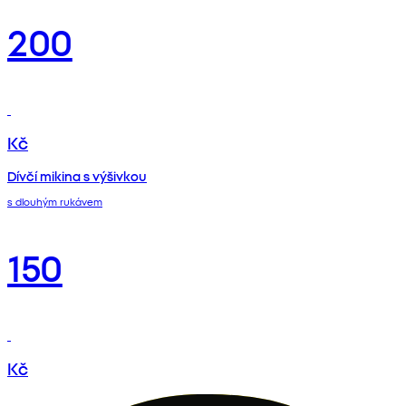
200
Kč
Dívčí mikina s výšivkou
s dlouhým rukávem
150
Kč