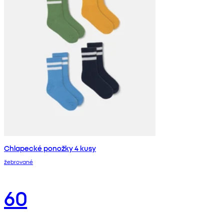
Chlapecké ponožky 4 kusy
žebrované
60