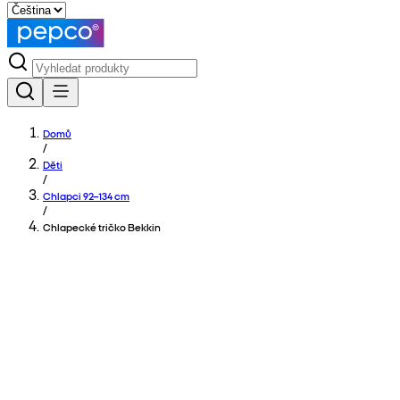
Domů
/
Děti
/
Chlapci 92–134 cm
/
Chlapecké tričko Bekkin