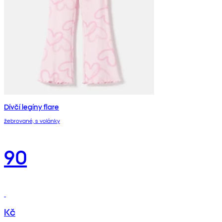
Dívčí legíny flare
žebrované, s volánky
90
Kč