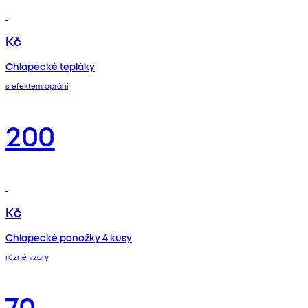
Kč
Chlapecké tepláky
s efektem oprání
200
Kč
Chlapecké ponožky 4 kusy
různé vzory
70