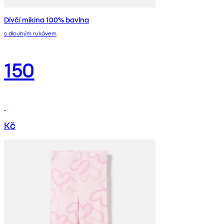
Dívčí mikina 100% bavlna
s dlouhým rukávem
150
Kč