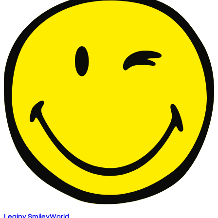
Legíny SmileyWorld