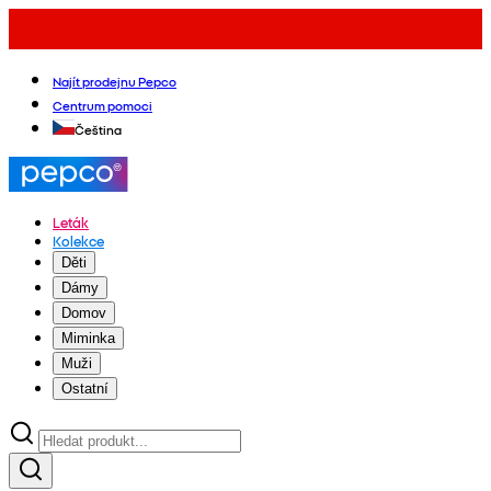
Najít prodejnu Pepco
Centrum pomoci
Čeština
Leták
Kolekce
Děti
Dámy
Domov
Miminka
Muži
Ostatní