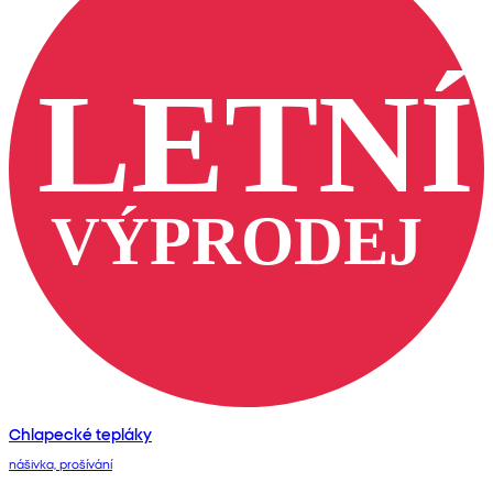
Chlapecké tepláky
nášivka, prošívání