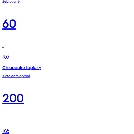
žebrované
60
Kč
Chlapecké tepláky
s efektem oprání
200
Kč