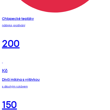
Chlapecké tepláky
nášivka, prošívání
200
Kč
Dívčí mikina s výšivkou
s dlouhým rukávem
150