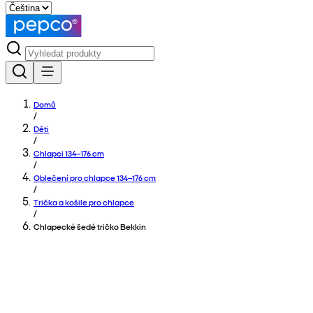
Domů
/
Děti
/
Chlapci 134–176 cm
/
Oblečení pro chlapce 134–176 cm
/
Trička a košile pro chlapce
/
Chlapecké šedé tričko Bekkin