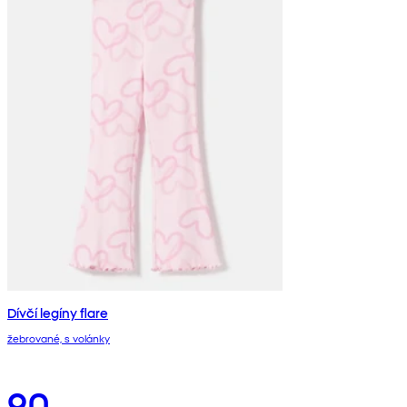
Dívčí legíny flare
žebrované, s volánky
90