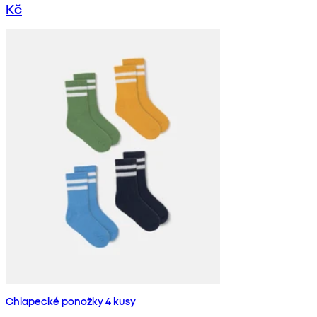
Kč
Chlapecké ponožky 4 kusy