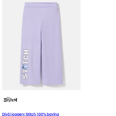
Dívčí joggery Stitch 100% bavlna