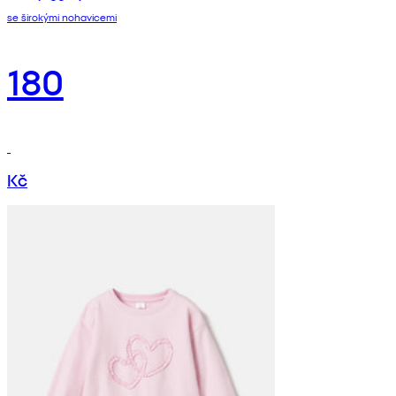
se širokými nohavicemi
180
Kč