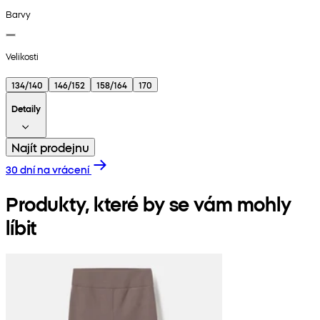
Barvy
Velikosti
134/140
146/152
158/164
170
Detaily
Najít prodejnu
30 dní na vrácení
Produkty, které by se vám mohly
líbit