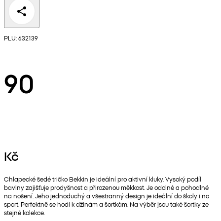
PLU: 632139
90
Kč
Chlapecké šedé tričko Bekkin je ideální pro aktivní kluky. Vysoký podíl
bavlny zajišťuje prodyšnost a přirozenou měkkost. Je odolné a pohodlné
na nošení. Jeho jednoduchý a všestranný design je ideální do školy i na
sport. Perfektně se hodí k džínám a šortkám. Na výběr jsou také šortky ze
stejné kolekce.