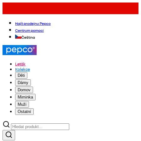
Najít prodejnu Pepco
Centrum pomoci
Čeština
Leták
Kolekce
Děti
Dámy
Domov
Miminka
Muži
Ostatní