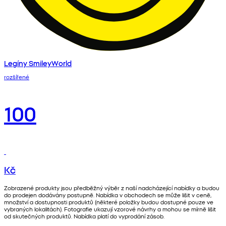
Legíny SmileyWorld
rozšířené
100
Kč
Zobrazené produkty jsou předběžný výběr z naší nadcházející nabídky a budou
do prodejen dodávány postupně. Nabídka v obchodech se může lišit v ceně,
množství a dostupnosti produktů (některé položky budou dostupné pouze ve
vybraných lokalitách). Fotografie ukazují vzorové návrhy a mohou se mírně lišit
od skutečných produktů. Nabídka platí do vyprodání zásob.