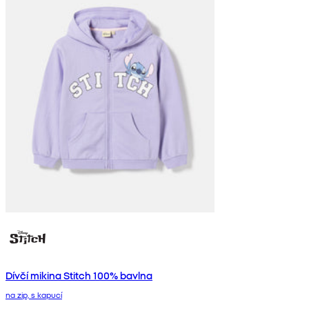
Dívčí mikina Stitch 100% bavlna
na zip, s kapucí