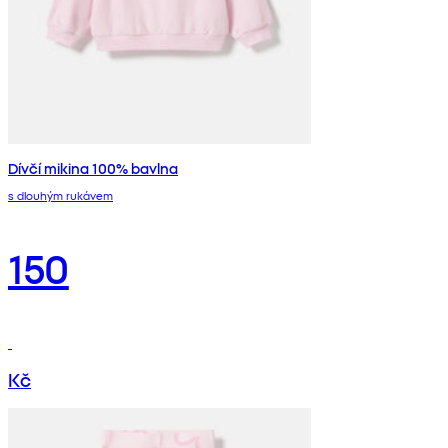
Dívčí mikina 100% bavlna
s dlouhým rukávem
150
Kč