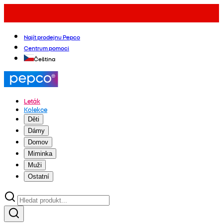
Najít prodejnu Pepco
Centrum pomoci
Čeština
Leták
Kolekce
Děti
Dámy
Domov
Miminka
Muži
Ostatní