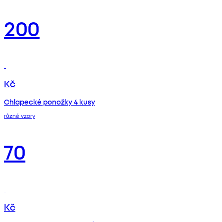
200
Kč
Chlapecké ponožky 4 kusy
různé vzory
70
Kč