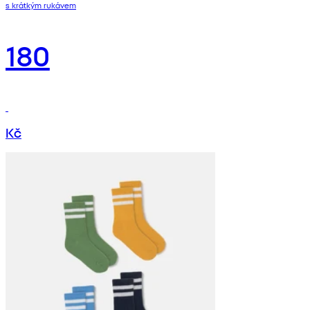
s krátkým rukávem
180
Kč