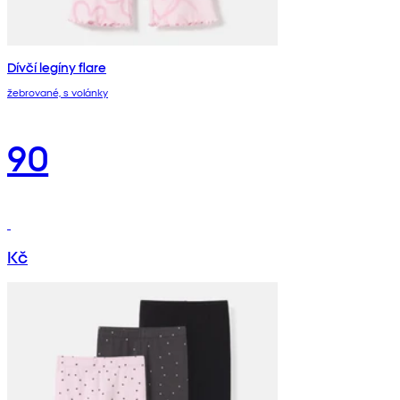
Dívčí legíny flare
žebrované, s volánky
90
Kč