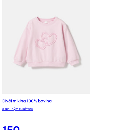
Dívčí mikina 100% bavlna
s dlouhým rukávem
150