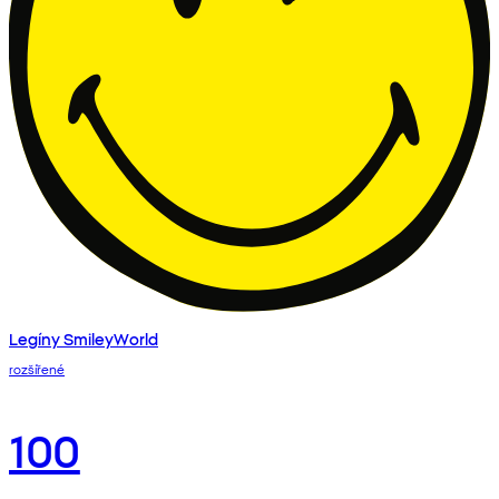
Legíny SmileyWorld
rozšířené
100