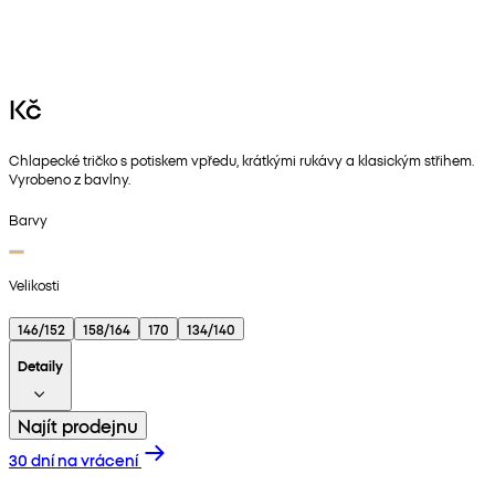
Kč
Chlapecké tričko s potiskem vpředu, krátkými rukávy a klasickým střihem.
Vyrobeno z bavlny.
Barvy
Velikosti
146/152
158/164
170
134/140
Detaily
Najít prodejnu
30 dní na vrácení