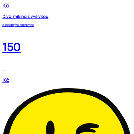
Kč
Dívčí mikina s výšivkou
s dlouhým rukávem
150
Kč