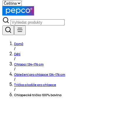
Domů
/
Děti
/
Chlapci 134–176 cm
/
Oblečení pro chlapce 134–176 cm
/
Trička a košile pro chlapce
/
Chlapecké tričko 100% bavlna