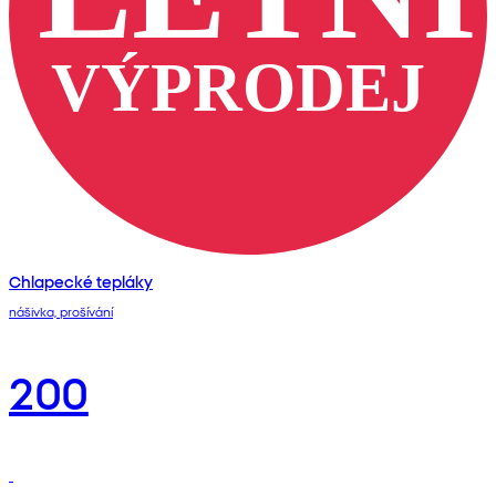
Chlapecké tepláky
nášivka, prošívání
200