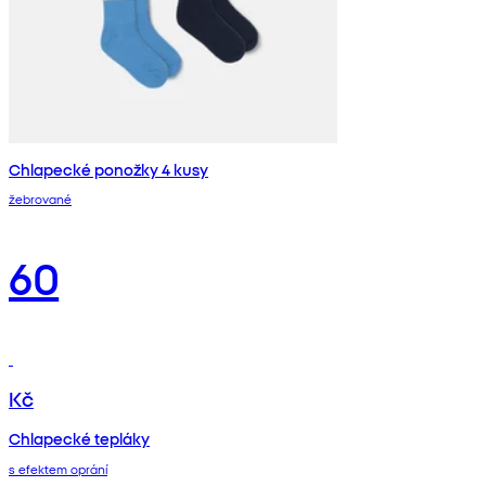
Chlapecké ponožky 4 kusy
žebrované
60
Kč
Chlapecké tepláky
s efektem oprání