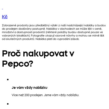
Kč
Zobrazené produkty jsou předběžný výběr z naší nadcházející nabídky a budou
do prodejen dodávány postupně. Nabídka v obchodech se může lišit v ceně,
množství a dostupnosti produktů (některé položky budou dostupné pouze ve
vybraných lokalitách). Fotografie ukazují vzorové návrhy a mohou se mírně lišit
od skutečných produktů. Nabídka platí do vyprodání zásob.
Proč nakupovat v
Pepco?
Je vám vždy nablízku
Více než 200 prodejen. Jsme vám vždy nablízku.