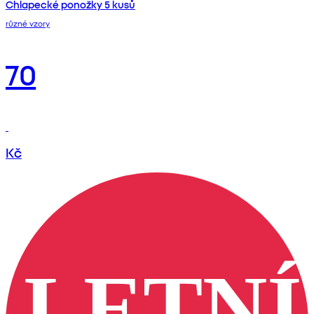
Chlapecké ponožky 5 kusů
různé vzory
70
Kč