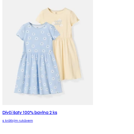
Dívčí šaty 100% bavlna 2 ks
s krátkým rukávem