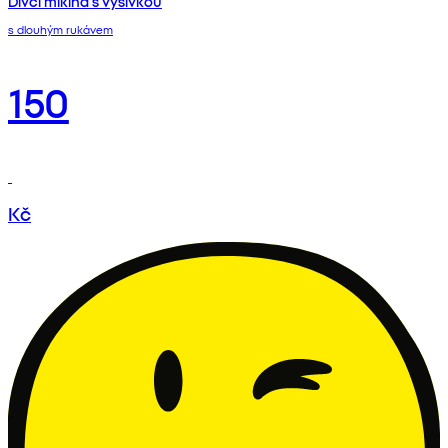
Dívčí mikina s výšivkou
s dlouhým rukávem
150
Kč