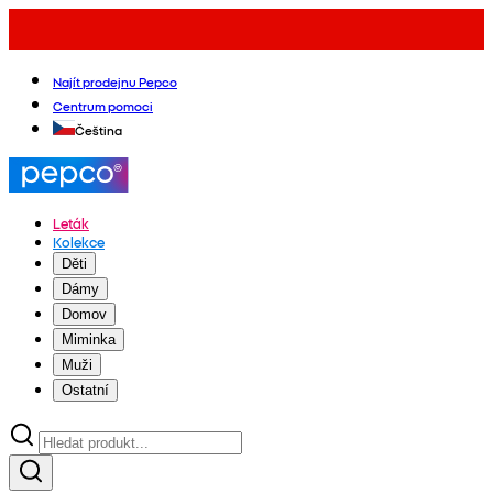
Najít prodejnu Pepco
Centrum pomoci
Čeština
Leták
Kolekce
Děti
Dámy
Domov
Miminka
Muži
Ostatní