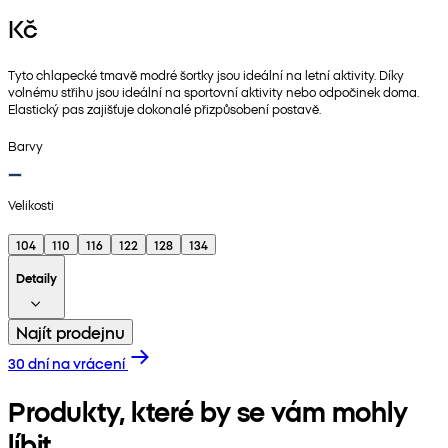
Kč
Tyto chlapecké tmavě modré šortky jsou ideální na letní aktivity. Díky
volnému střihu jsou ideální na sportovní aktivity nebo odpočinek doma.
Elastický pas zajišťuje dokonalé přizpůsobení postavě.
Barvy
Velikosti
104
110
116
122
128
134
Detaily
Najít prodejnu
30 dní na vrácení
Produkty, které by se vám mohly
líbit