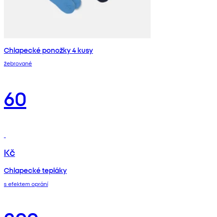
Chlapecké ponožky 4 kusy
žebrované
60
Kč
Chlapecké tepláky
s efektem oprání