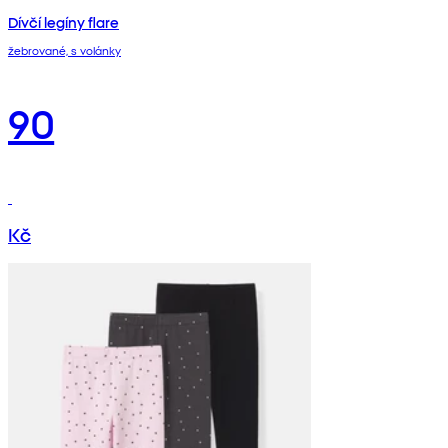
Dívčí legíny flare
žebrované, s volánky
90
Kč