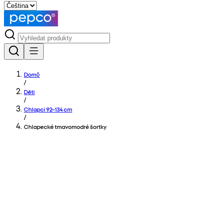
Domů
/
Děti
/
Chlapci 92–134 cm
/
Chlapecké tmavomodré šortky