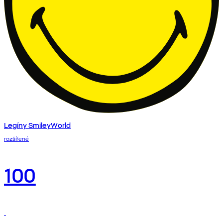
Legíny SmileyWorld
rozšířené
100