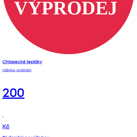
Chlapecké tepláky
nášivka, prošívání
200
Kč