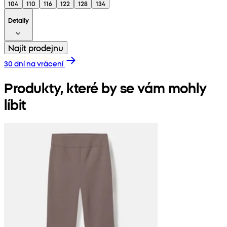
104
110
116
122
128
134
Detaily
Najít prodejnu
30 dní na vrácení
Produkty, které by se vám mohly
líbit