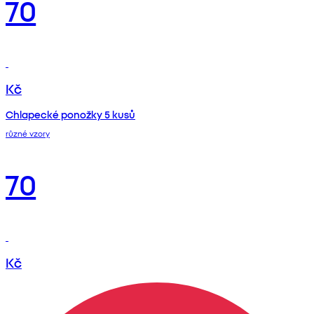
70
Kč
Chlapecké ponožky 5 kusů
různé vzory
70
Kč