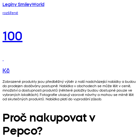
Legíny SmileyWorld
rozšířené
100
Kč
Zobrazené produkty jsou předběžný výběr z naší nadcházející nabídky a budou
do prodejen dodávány postupně. Nabídka v obchodech se může lišit v ceně,
množství a dostupnosti produktů (některé položky budou dostupné pouze ve
vybraných lokalitách). Fotografie ukazují vzorové návrhy a mohou se mírně lišit
od skutečných produktů. Nabídka platí do vyprodání zásob.
Proč nakupovat v
Pepco?