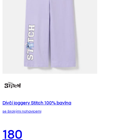
Dívčí joggery Stitch 100% bavlna
se širokými nohavicemi
180