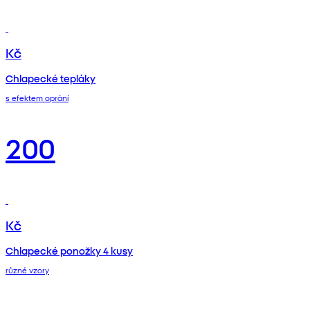
Kč
Chlapecké tepláky
s efektem oprání
200
Kč
Chlapecké ponožky 4 kusy
různé vzory