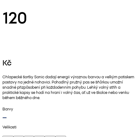
120
Kč
Chlapecké šortky Sonic dodají energii výraznou barvou a velkým potiskem
postavy na jedné nohavici. Pohodlný pružný pas se šňůrkou umožní
snadné přizpůsobení při každodenním pohybu. Lehký volný střih a
praktické kapsy se hodí na hraní i volný čas, ať už ve školce nebo venku
během běžného dne.
Barvy
Velikosti