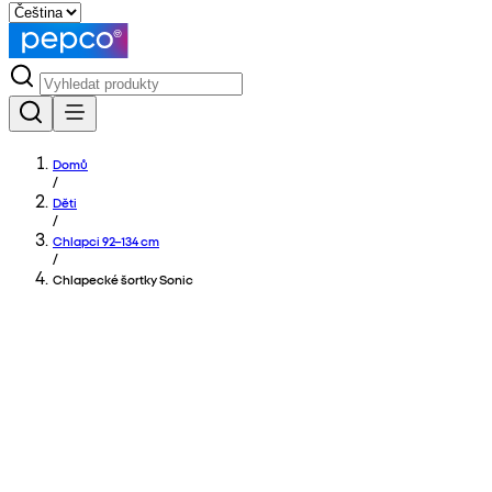
Domů
/
Děti
/
Chlapci 92–134 cm
/
Chlapecké šortky Sonic