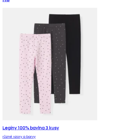
Legíny 100% bavlna 3 kusy
různé vzory a barvy