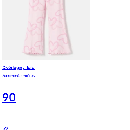
Dívčí legíny flare
žebrované, s volánky
90
Kč