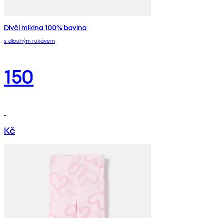
Dívčí mikina 100% bavlna
s dlouhým rukávem
150
Kč