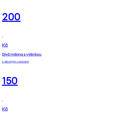
200
Kč
Dívčí mikina s výšivkou
s dlouhým rukávem
150
Kč