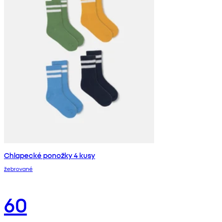
Chlapecké ponožky 4 kusy
žebrované
60