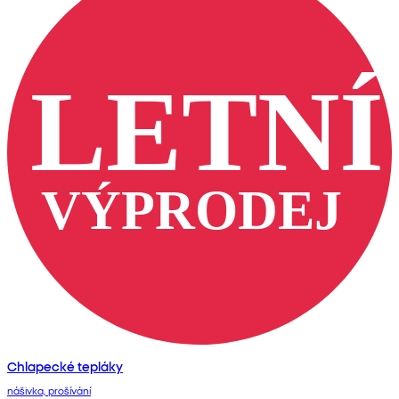
Chlapecké tepláky
nášivka, prošívání