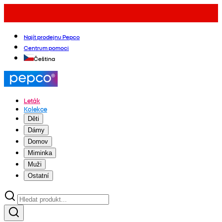
Najít prodejnu Pepco
Centrum pomoci
Čeština
Leták
Kolekce
Děti
Dámy
Domov
Miminka
Muži
Ostatní