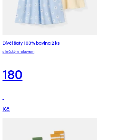
Dívčí šaty 100% bavlna 2 ks
s krátkým rukávem
180
Kč