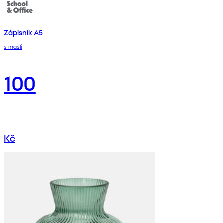
Zápisník A5
s mašlí
100
Kč