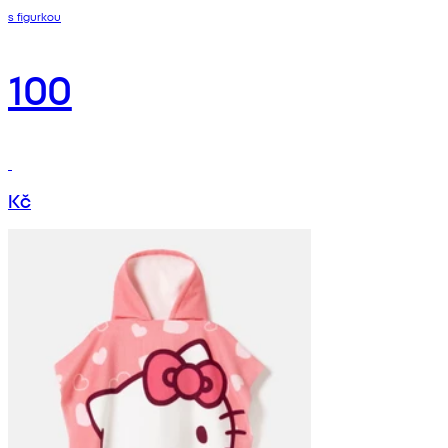
s figurkou
100
Kč