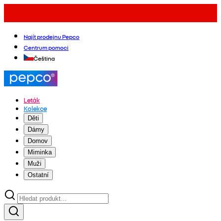
Najít prodejnu Pepco
Centrum pomoci
Čeština
Leták
Kolekce
Děti
Dámy
Domov
Miminka
Muži
Ostatní