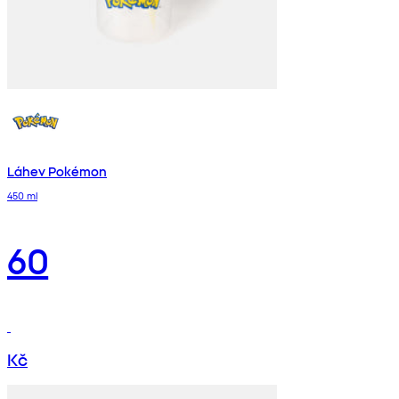
Láhev Pokémon
450 ml
60
Kč