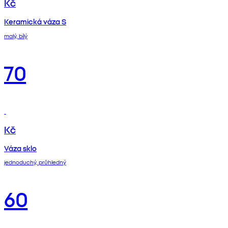
Kč
Keramická váza S
malý, bílý
70
Kč
Váza sklo
jednoduchý, průhledný
60