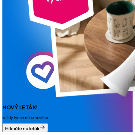
NOVÝ LETÁK!
každý týden něco nového
Mrkněte na leták