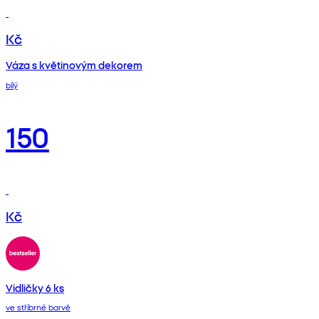
Kč
Váza s květinovým dekorem
bílý
150
Kč
Vidličky 6 ks
ve stříbrné barvě