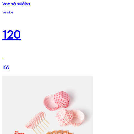
Vonná svíčka
ve skle
120
Kč