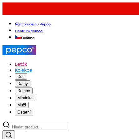
Najít prodejnu Pepco
Centrum pomoci
Čeština
Leták
Kolekce
Děti
Dámy
Domov
Miminka
Muži
Ostatní