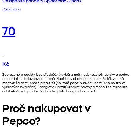
Chlapecké ponožky Spiderman 3-pack
různé vzory
70
Kč
Zobrazené produkty jsou předběžný výběr z naší nadcházející nabídky a budou
do prodejen dodávány postupně. Nabídka v obchodech se může lišit v ceně,
množství a dostupnosti produktů (některé položky budou dostupné pouze ve
vybraných lokalitách). Fotografie ukazují vzorové návrhy a mohou se mírně lišit
od skutečných produktů. Nabídka platí do vyprodání zásob.
Proč nakupovat v
Pepco?