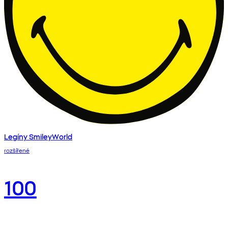
Legíny SmileyWorld
rozšířené
100