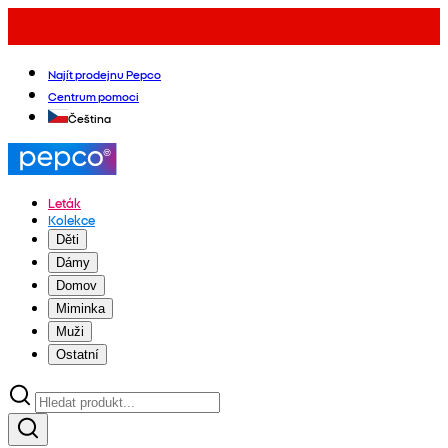
Najít prodejnu Pepco
Centrum pomoci
Čeština
Leták
Kolekce
Děti
Dámy
Domov
Miminka
Muži
Ostatní