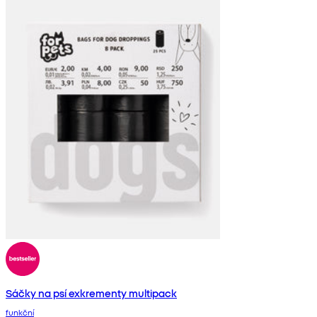
Sáčky na psí exkrementy multipack
funkční