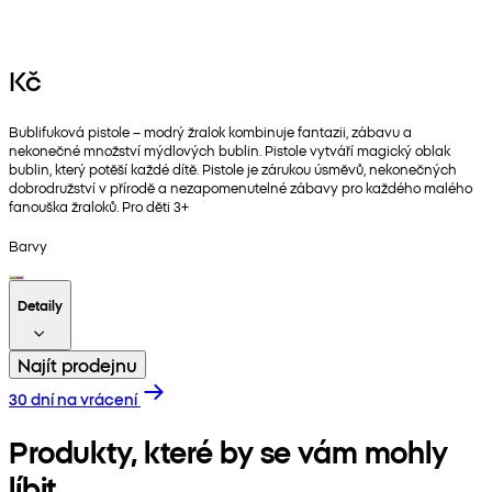
Kč
Bublifuková pistole – modrý žralok kombinuje fantazii, zábavu a
nekonečné množství mýdlových bublin. Pistole vytváří magický oblak
bublin, který potěší každé dítě. Pistole je zárukou úsměvů, nekonečných
dobrodružství v přírodě a nezapomenutelné zábavy pro každého malého
fanouška žraloků. Pro děti 3+
Barvy
Detaily
Najít prodejnu
30 dní na vrácení
Produkty, které by se vám mohly
líbit