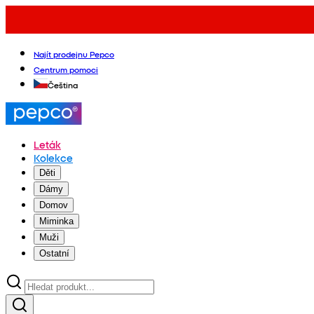
Najít prodejnu Pepco
Centrum pomoci
Čeština
Leták
Kolekce
Děti
Dámy
Domov
Miminka
Muži
Ostatní