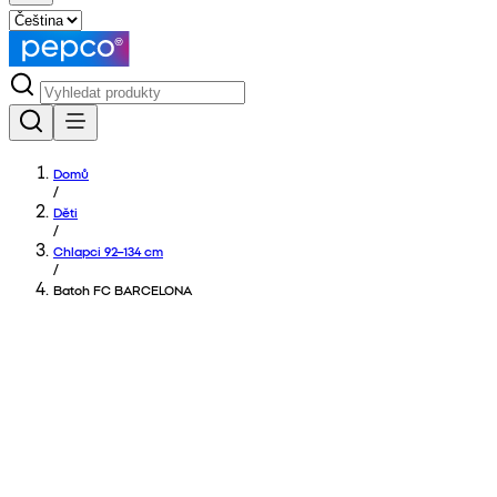
Domů
/
Děti
/
Chlapci 92–134 cm
/
Batoh FC BARCELONA