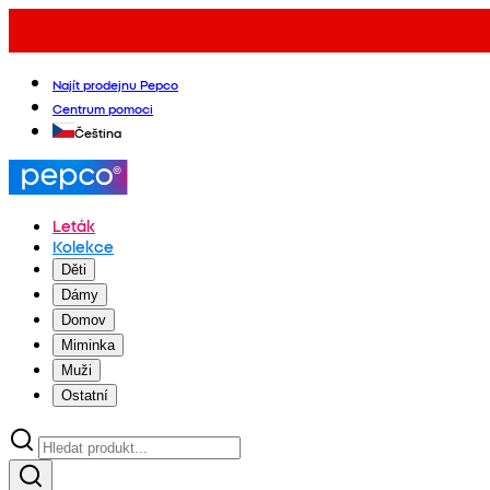
Najít prodejnu Pepco
Centrum pomoci
Čeština
Leták
Kolekce
Děti
Dámy
Domov
Miminka
Muži
Ostatní