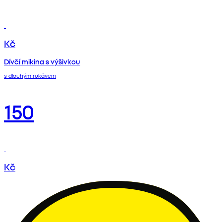
Kč
Dívčí mikina s výšivkou
s dlouhým rukávem
150
Kč