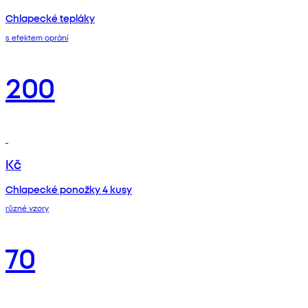
Chlapecké tepláky
s efektem oprání
200
Kč
Chlapecké ponožky 4 kusy
různé vzory
70