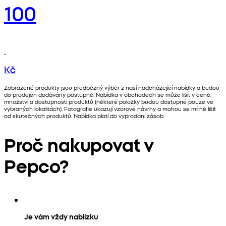
100
Kč
Zobrazené produkty jsou předběžný výběr z naší nadcházející nabídky a budou
do prodejen dodávány postupně. Nabídka v obchodech se může lišit v ceně,
množství a dostupnosti produktů (některé položky budou dostupné pouze ve
vybraných lokalitách). Fotografie ukazují vzorové návrhy a mohou se mírně lišit
od skutečných produktů. Nabídka platí do vyprodání zásob.
Proč nakupovat v
Pepco?
Je vám vždy nablízku