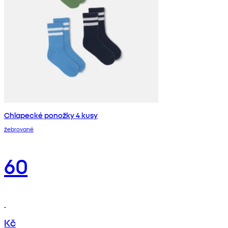
Chlapecké ponožky 4 kusy
žebrované
60
Kč