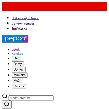
Najít prodejnu Pepco
Centrum pomoci
Čeština
Leták
Kolekce
Děti
Dámy
Domov
Miminka
Muži
Ostatní