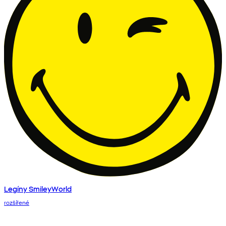
Legíny SmileyWorld
rozšířené