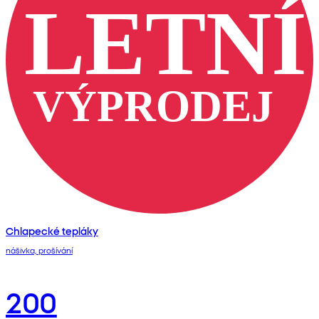
Chlapecké tepláky
nášivka, prošívání
200