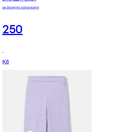
se širokými nohavicemi
250
Kč