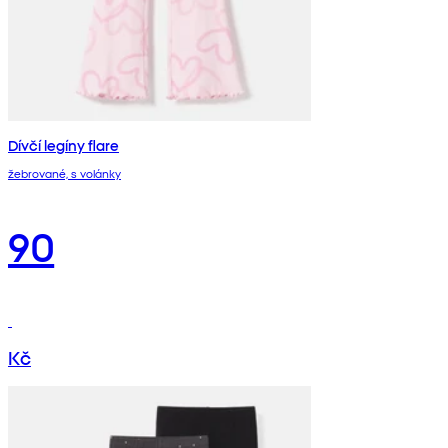
Dívčí legíny flare
žebrované, s volánky
90
Kč