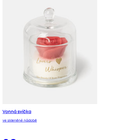
Vonná svíčka
ve skleněné nádobě