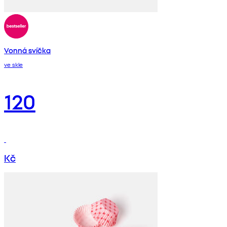
Vonná svíčka
ve skle
120
Kč