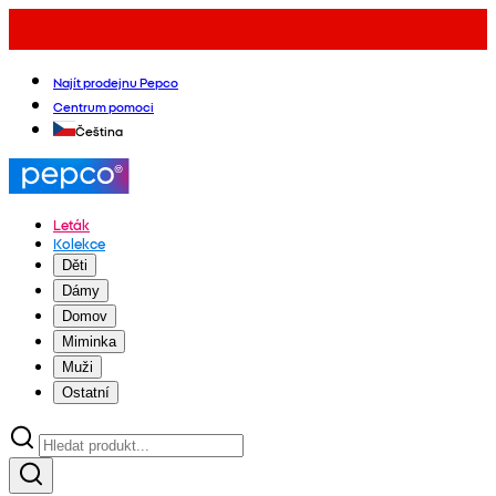
Najít prodejnu Pepco
Centrum pomoci
Čeština
Leták
Kolekce
Děti
Dámy
Domov
Miminka
Muži
Ostatní