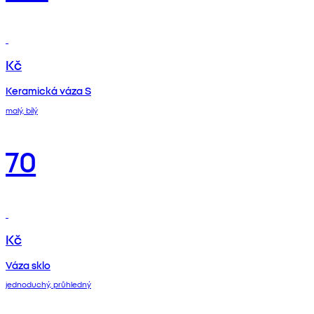
Kč
Keramická váza S
malý, bílý
70
Kč
Váza sklo
jednoduchý, průhledný