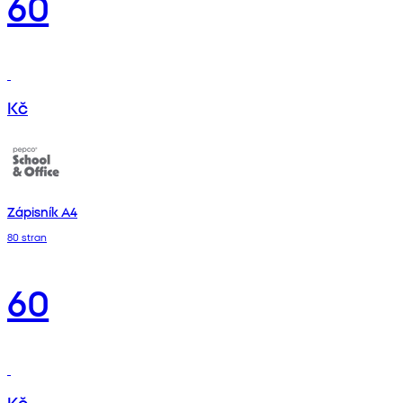
60
Kč
Zápisník A4
80 stran
60
Kč