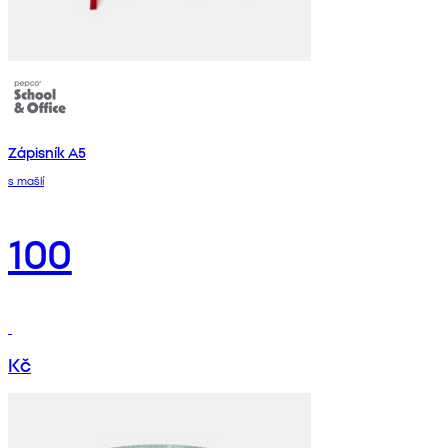
Zápisník A5
s mašlí
100
Kč