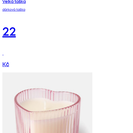
Velká taška
dárková taška
22
Kč