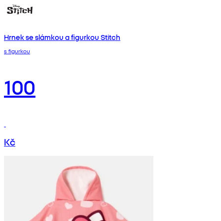
Hrnek se slámkou a figurkou Stitch
s figurkou
100
Kč