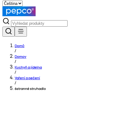
Domů
/
Domov
/
Kuchyň a jídelna
/
Vaření a pečení
/
6stranné struhadlo