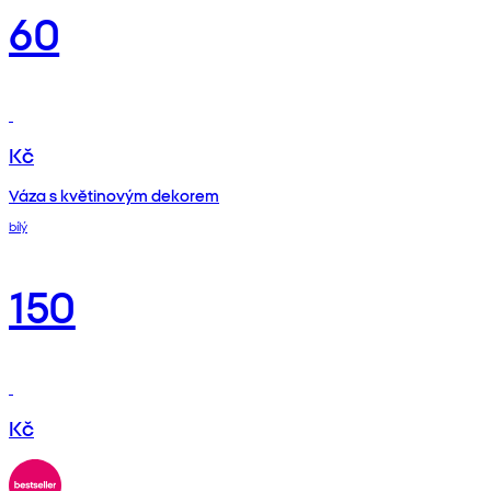
60
Kč
Váza s květinovým dekorem
bílý
150
Kč