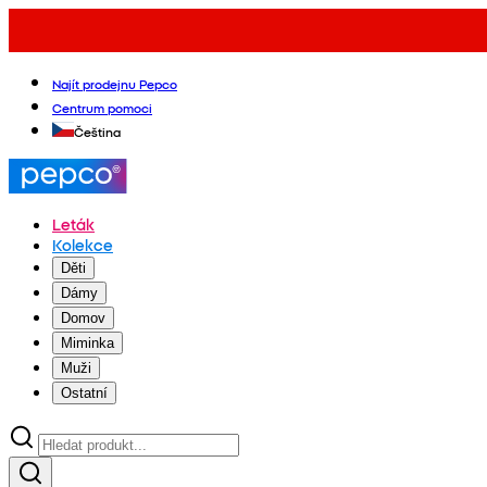
Najít prodejnu Pepco
Centrum pomoci
Čeština
Leták
Kolekce
Děti
Dámy
Domov
Miminka
Muži
Ostatní