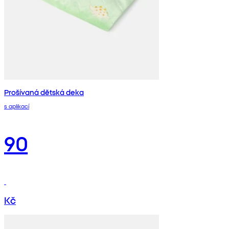
Prošívaná dětská deka
s aplikací
90
Kč