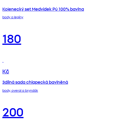
Kojenecký set Medvídek Pú 100% bavlna
body a legíny
180
Kč
3dílná sada chlapecká bavlněná
body, overal a bryndák
200