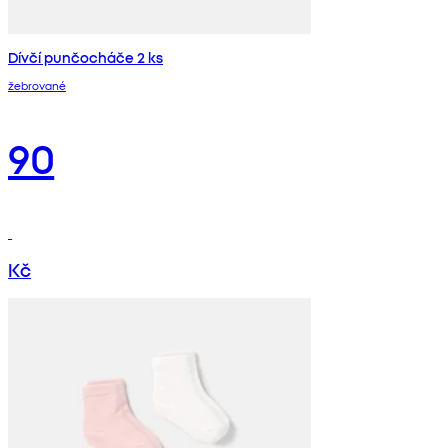
Dívčí punčocháče 2 ks
žebrované
90
Kč