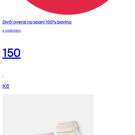
Dívčí overal na spaní 100% bavlna
s volánkem
150
Kč