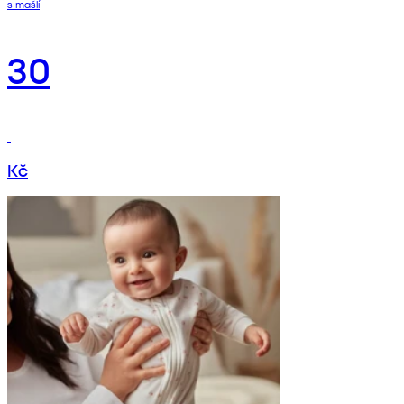
s mašlí
30
Kč