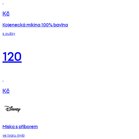
Kč
Kojenecká mikina 100% bavlna
s oušky
120
Kč
Miska s příborem
ve tvaru myši