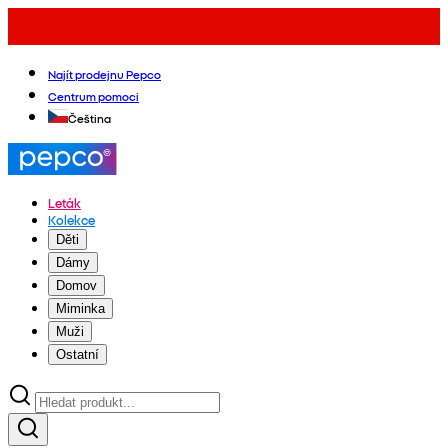
Najít prodejnu Pepco
Centrum pomoci
Čeština
Leták
Kolekce
Děti
Dámy
Domov
Miminka
Muži
Ostatní