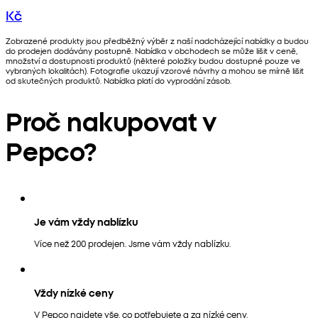
Kč
Zobrazené produkty jsou předběžný výběr z naší nadcházející nabídky a budou
do prodejen dodávány postupně. Nabídka v obchodech se může lišit v ceně,
množství a dostupnosti produktů (některé položky budou dostupné pouze ve
vybraných lokalitách). Fotografie ukazují vzorové návrhy a mohou se mírně lišit
od skutečných produktů. Nabídka platí do vyprodání zásob.
Proč nakupovat v
Pepco?
Je vám vždy nablízku
Více než 200 prodejen. Jsme vám vždy nablízku.
Vždy nízké ceny
V Pepco najdete vše, co potřebujete a za nízké ceny.