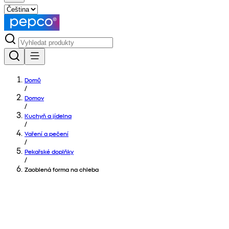
Domů
/
Domov
/
Kuchyň a jídelna
/
Vaření a pečení
/
Pekařské doplňky
/
Zaoblená forma na chleba