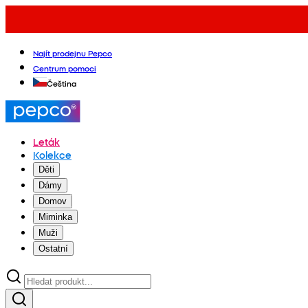
Najít prodejnu Pepco
Centrum pomoci
Čeština
Leták
Kolekce
Děti
Dámy
Domov
Miminka
Muži
Ostatní