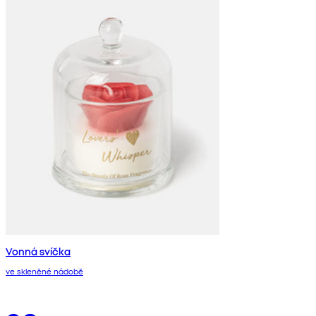
Vonná svíčka
ve skleněné nádobě