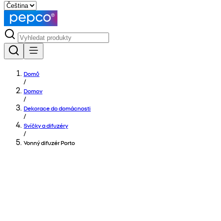
Domů
/
Domov
/
Dekorace do domácnosti
/
Svíčky a difuzéry
/
Vonný difuzér Porto