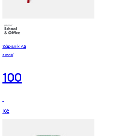
Zápisník A5
s mašlí
100
Kč