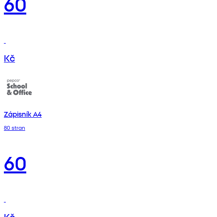
60
Kč
Zápisník A4
80 stran
60
Kč