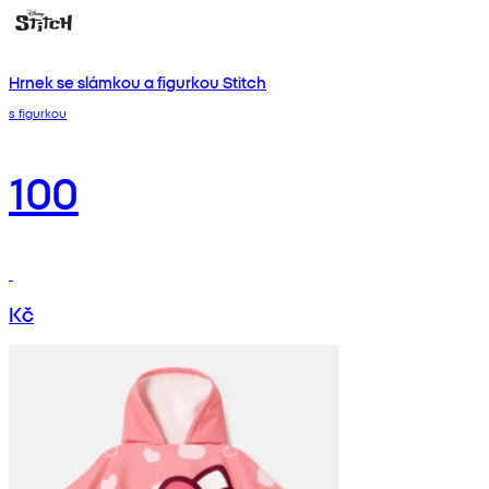
Hrnek se slámkou a figurkou Stitch
s figurkou
100
Kč