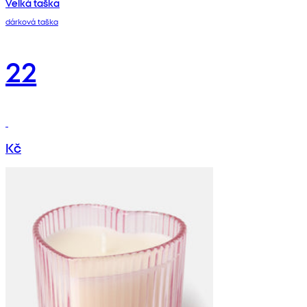
Velká taška
dárková taška
22
Kč