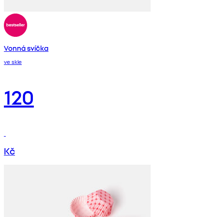
Vonná svíčka
ve skle
120
Kč