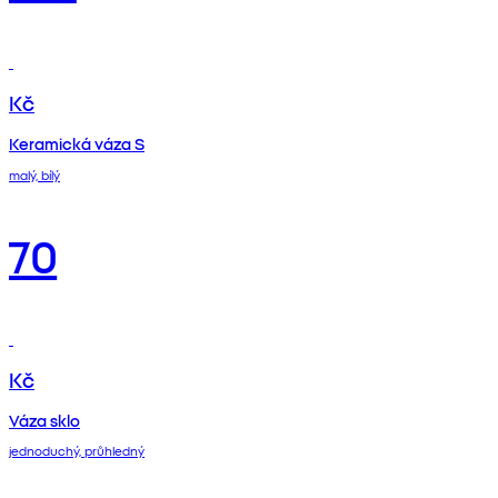
Kč
Keramická váza S
malý, bílý
70
Kč
Váza sklo
jednoduchý, průhledný