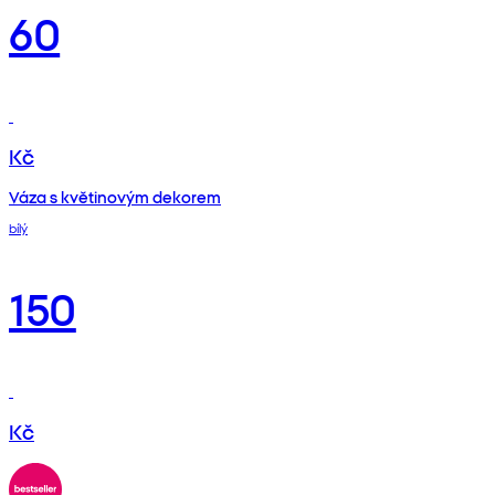
60
Kč
Váza s květinovým dekorem
bílý
150
Kč