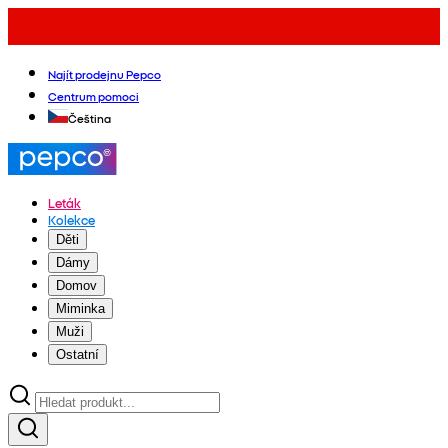
Najít prodejnu Pepco
Centrum pomoci
Čeština
Leták
Kolekce
Děti
Dámy
Domov
Miminka
Muži
Ostatní