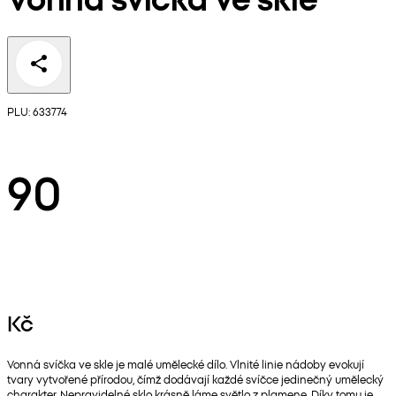
PLU: 633774
90
Kč
Vonná svíčka ve skle je malé umělecké dílo. Vlnité linie nádoby evokují
tvary vytvořené přírodou, čímž dodávají každé svíčce jedinečný umělecký
charakter. Nepravidelné sklo krásně láme světlo z plamene. Díky tomu je