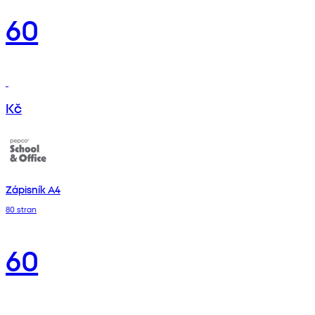
60
Kč
Zápisník A4
80 stran
60