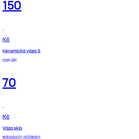
150
Kč
Keramická váza S
malý, bílý
70
Kč
Váza sklo
jednoduchý, průhledný