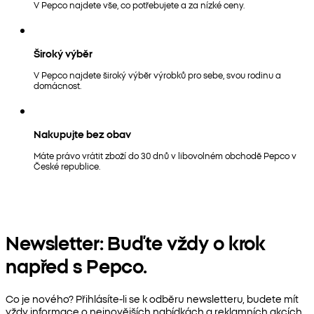
V Pepco najdete vše, co potřebujete a za nízké ceny.
Široký výběr
V Pepco najdete široký výběr výrobků pro sebe, svou rodinu a
domácnost.
Nakupujte bez obav
Máte právo vrátit zboží do 30 dnů v libovolném obchodě Pepco v
České republice.
Newsletter: Buďte vždy o krok
napřed s Pepco.
Co je nového? Přihlásíte-li se k odběru newsletteru, budete mít
vždy informace o nejnovějších nabídkách a reklamních akcích.