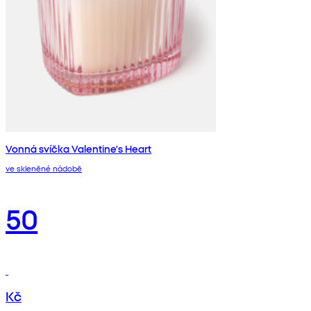
Vonná svíčka Valentine's Heart
ve skleněné nádobě
50
Kč