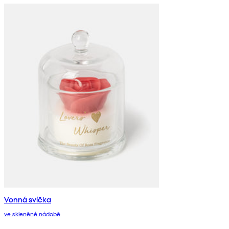
Vonná svíčka
ve skleněné nádobě