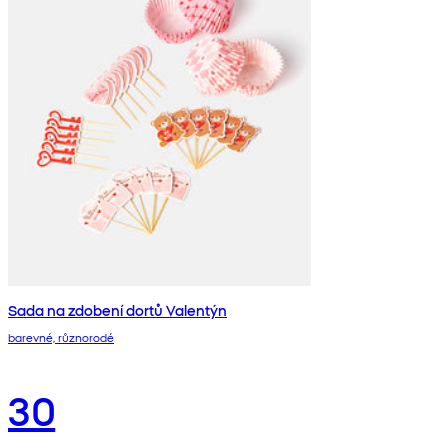
Sada na zdobení dortů Valentýn
barevné, různorodé
30