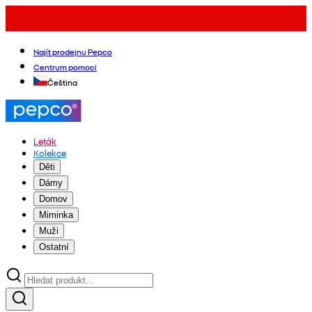
Najít prodejnu Pepco
Centrum pomoci
Čeština
Leták
Kolekce
Děti
Dámy
Domov
Miminka
Muži
Ostatní