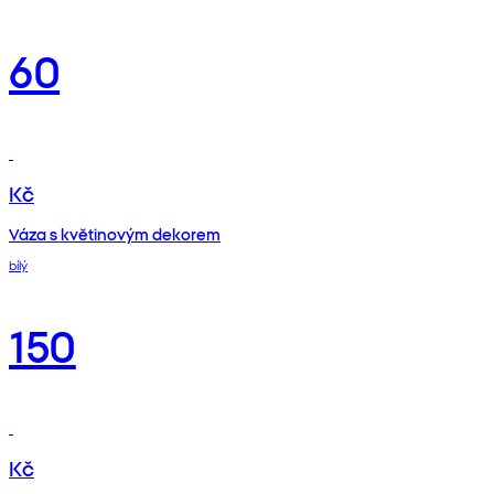
60
Kč
Váza s květinovým dekorem
bílý
150
Kč