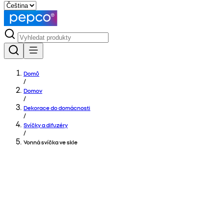
Domů
/
Domov
/
Dekorace do domácnosti
/
Svíčky a difuzéry
/
Vonná svíčka ve skle