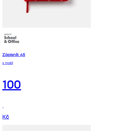
Zápisník A5
s mašlí
100
Kč