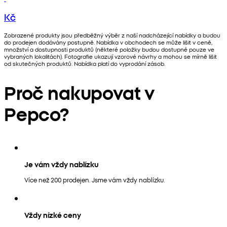
Kč
Zobrazené produkty jsou předběžný výběr z naší nadcházející nabídky a budou
do prodejen dodávány postupně. Nabídka v obchodech se může lišit v ceně,
množství a dostupnosti produktů (některé položky budou dostupné pouze ve
vybraných lokalitách). Fotografie ukazují vzorové návrhy a mohou se mírně lišit
od skutečných produktů. Nabídka platí do vyprodání zásob.
Proč nakupovat v
Pepco?
Je vám vždy nablízku
Více než 200 prodejen. Jsme vám vždy nablízku.
Vždy nízké ceny