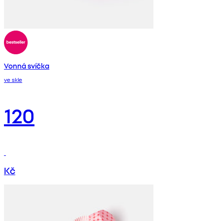
Vonná svíčka
ve skle
120
Kč