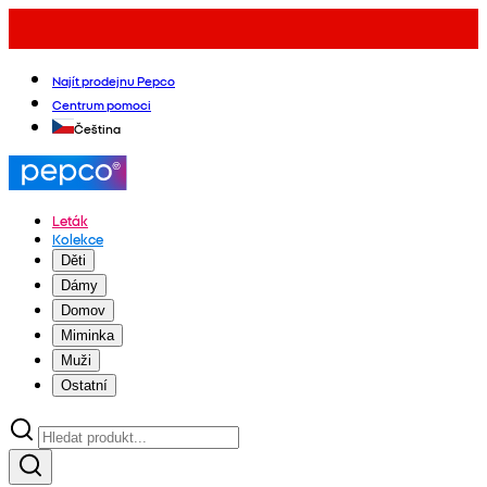
Najít prodejnu Pepco
Centrum pomoci
Čeština
Leták
Kolekce
Děti
Dámy
Domov
Miminka
Muži
Ostatní