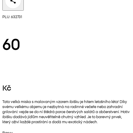
PLU: 632731
60
Kč
Tato velká miska s malovaným vzorem ibišku je hitem letošního léta! Díky
svému velkému objemu je nezbytná na rodinné večeře nebo zahradní
grilování: vejde se do ní štědrá porce čerstvých salátů a občerstvení. Motiv
ibišku dodává jídlům neuvěřitelně chutný vzhled. Je to barevný prvek,
který oživí každé prostírání a dodá mu exotický nádech.
Barvy