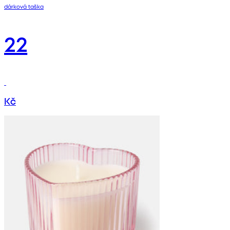
dárková taška
22
Kč