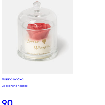
Vonná svíčka
ve skleněné nádobě
90