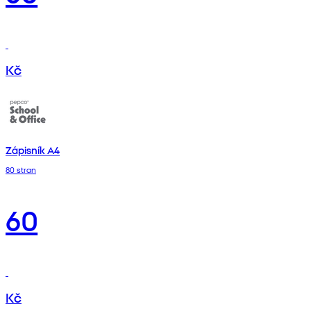
Kč
Zápisník A4
80 stran
60
Kč