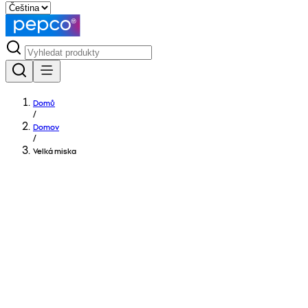
Domů
/
Domov
/
Velká miska