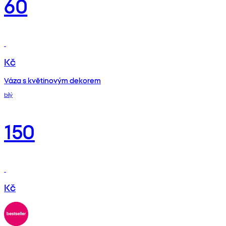
60
Kč
Váza s květinovým dekorem
bílý
150
Kč