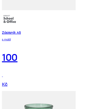
Zápisník A5
s mašlí
100
Kč