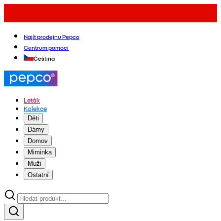
Najít prodejnu Pepco
Centrum pomoci
Čeština
Leták
Kolekce
Děti
Dámy
Domov
Miminka
Muži
Ostatní