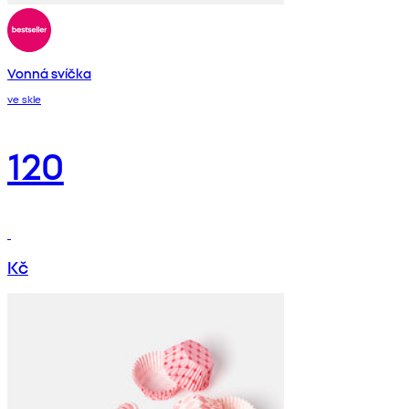
Vonná svíčka
ve skle
120
Kč