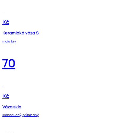
Kč
Keramická váza S
malý, bílý
70
Kč
Váza sklo
jednoduchý, průhledný