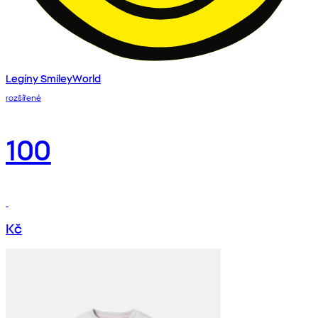
Legíny SmileyWorld
rozšířené
100
Kč