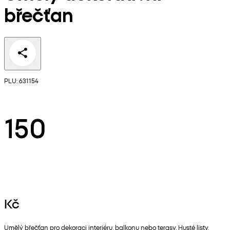
břečťan
PLU: 631154
150
Kč
Umělý břečťan pro dekoraci interiéru, balkonu nebo terasy. Husté listy.