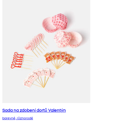
Sada na zdobení dortů Valentýn
barevné, různorodé