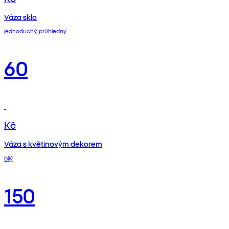
Váza sklo
jednoduchý, průhledný
60
Kč
Váza s květinovým dekorem
bílý
150