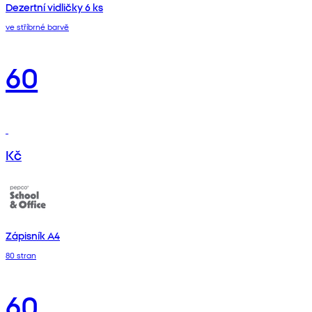
Dezertní vidličky 6 ks
ve stříbrné barvě
60
Kč
Zápisník A4
80 stran
60