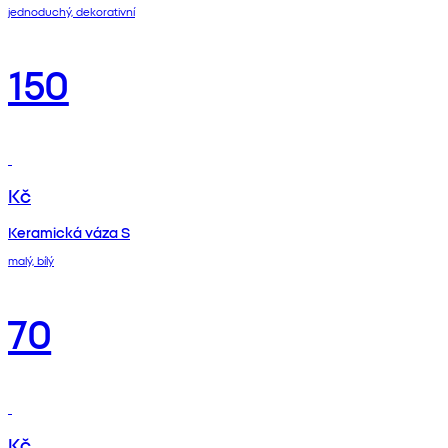
jednoduchý, dekorativní
150
Kč
Keramická váza S
malý, bílý
70
Kč