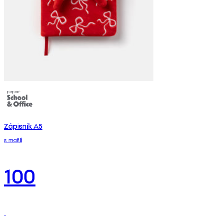
Zápisník A5
s mašlí
100