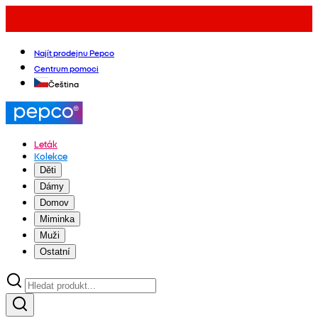
Najít prodejnu Pepco
Centrum pomoci
Čeština
Leták
Kolekce
Děti
Dámy
Domov
Miminka
Muži
Ostatní