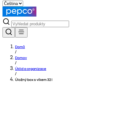
Domů
/
Domov
/
Úklid a organizace
/
Úložný box s víkem 32 l