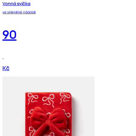
Vonná svíčka
ve skleněné nádobě
90
Kč