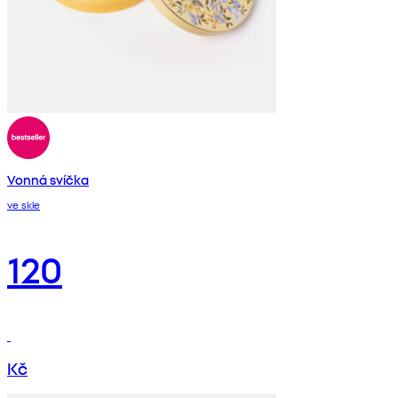
Vonná svíčka
ve skle
120
Kč