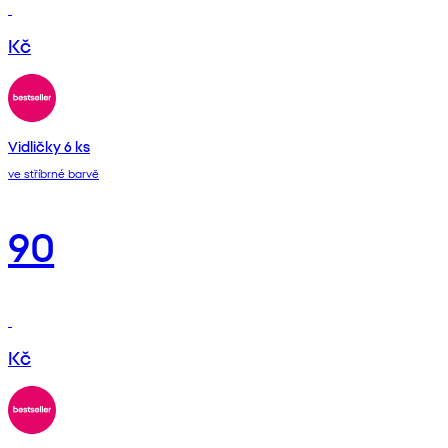
Kč
Vidličky 6 ks
ve stříbrné barvě
90
Kč