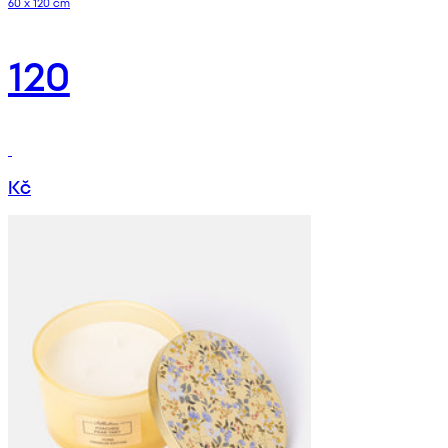
60 x 120 cm
120
Kč