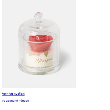
Vonná svíčka
ve skleněné nádobě