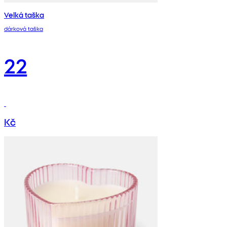
Velká taška
dárková taška
22
Kč