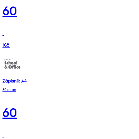
60
Kč
Zápisník A4
80 stran
60