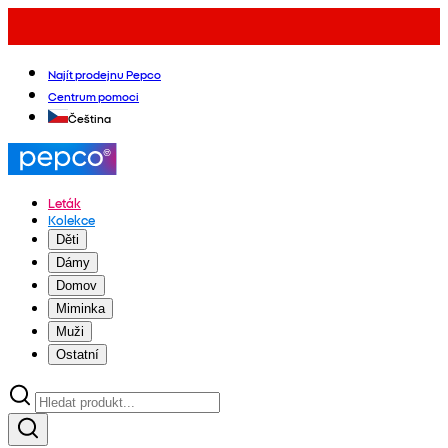
Najít prodejnu Pepco
Centrum pomoci
Čeština
Leták
Kolekce
Děti
Dámy
Domov
Miminka
Muži
Ostatní