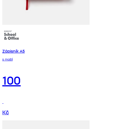
Zápisník A5
s mašlí
100
Kč