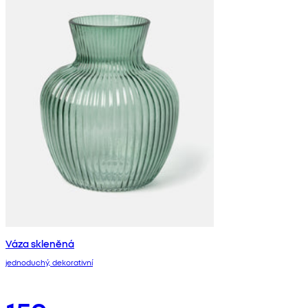
Váza skleněná
jednoduchý, dekorativní