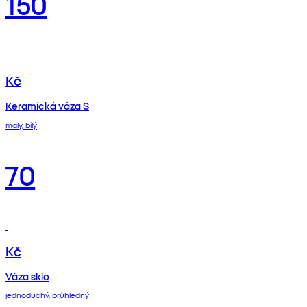
150
Kč
Keramická váza S
malý, bílý
70
Kč
Váza sklo
jednoduchý, průhledný