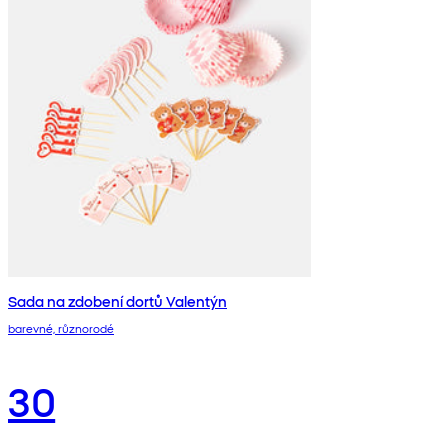
Sada na zdobení dortů Valentýn
barevné, různorodé
30