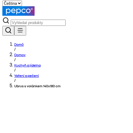
Domů
/
Domov
/
Kuchyň a jídelna
/
Vaření a pečení
/
Ubrus s volánkem 140x180 cm