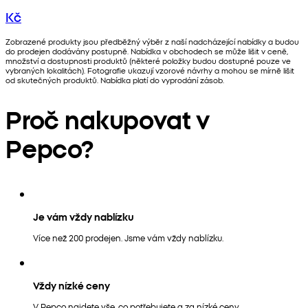
Kč
Zobrazené produkty jsou předběžný výběr z naší nadcházející nabídky a budou
do prodejen dodávány postupně. Nabídka v obchodech se může lišit v ceně,
množství a dostupnosti produktů (některé položky budou dostupné pouze ve
vybraných lokalitách). Fotografie ukazují vzorové návrhy a mohou se mírně lišit
od skutečných produktů. Nabídka platí do vyprodání zásob.
Proč nakupovat v
Pepco?
Je vám vždy nablízku
Více než 200 prodejen. Jsme vám vždy nablízku.
Vždy nízké ceny
V Pepco najdete vše, co potřebujete a za nízké ceny.