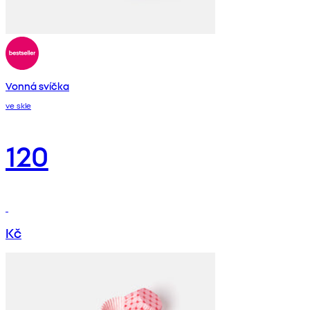
Vonná svíčka
ve skle
120
Kč