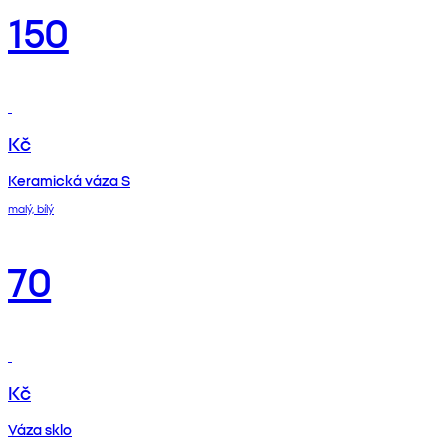
150
Kč
Keramická váza S
malý, bílý
70
Kč
Váza sklo