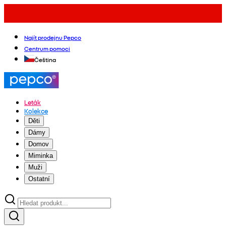
Najít prodejnu Pepco
Centrum pomoci
Čeština
Leták
Kolekce
Děti
Dámy
Domov
Miminka
Muži
Ostatní