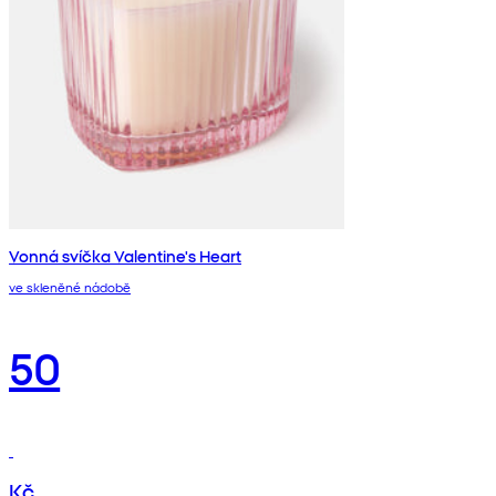
Vonná svíčka Valentine's Heart
ve skleněné nádobě
50
Kč