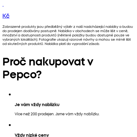
Kč
Zobrazené produkty jsou předběžný výběr z naší nadcházející nabídky a budou
do prodejen dodávány postupně. Nabídka v obchodech se může lišit v ceně,
množství a dostupnosti produktů (některé položky budou dostupné pouze ve
vybraných lokalitách). Fotografie ukazují vzorové návrhy a mohou se mírně lišit
od skutečných produktů. Nabídka platí do vyprodání zásob.
Proč nakupovat v
Pepco?
Je vám vždy nablízku
Více než 200 prodejen. Jsme vám vždy nablízku.
Vždy nízké ceny