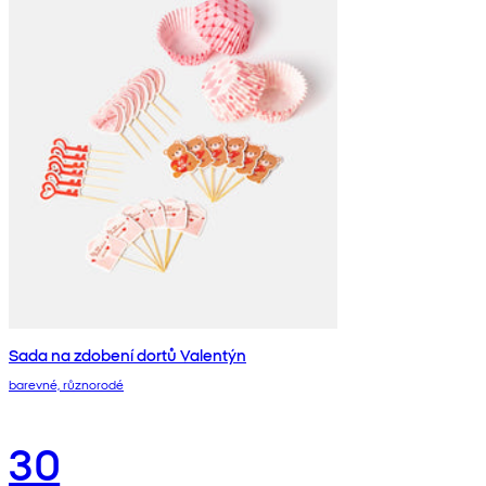
Sada na zdobení dortů Valentýn
barevné, různorodé
30