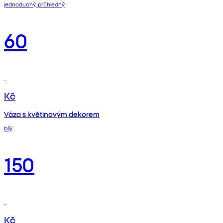
jednoduchý, průhledný
60
Kč
Váza s květinovým dekorem
bílý
150
Kč