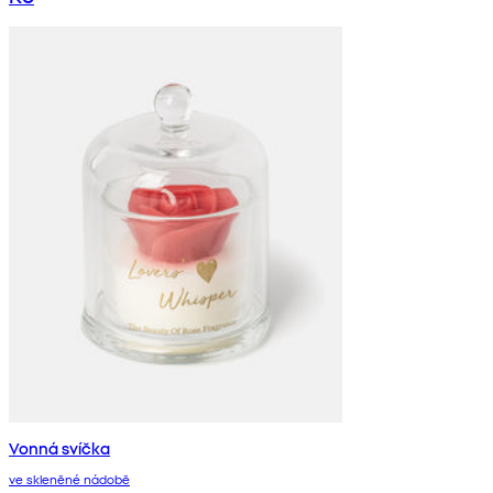
Vonná svíčka
ve skleněné nádobě