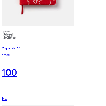
Zápisník A5
s mašlí
100
Kč