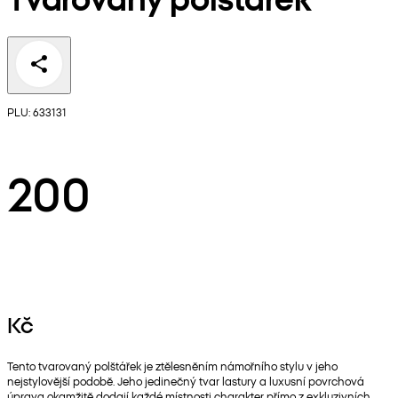
PLU: 633131
200
Kč
Tento tvarovaný polštářek je ztělesněním námořního stylu v jeho
nejstylovější podobě. Jeho jedinečný tvar lastury a luxusní povrchová
úprava okamžitě dodají každé místnosti charakter přímo z exkluzivních