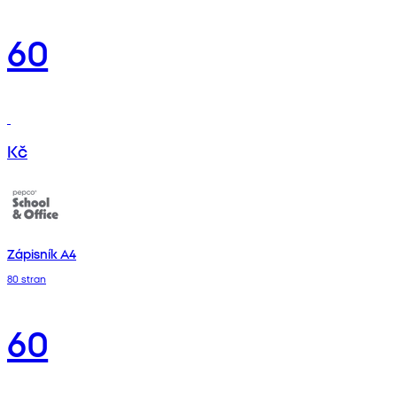
60
Kč
Zápisník A4
80 stran
60