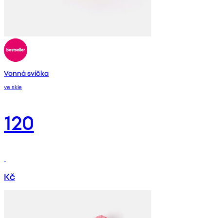
Vonná svíčka
ve skle
120
Kč