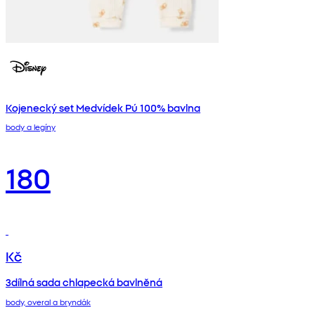
Kojenecký set Medvídek Pú 100% bavlna
body a legíny
180
Kč
3dílná sada chlapecká bavlněná
body, overal a bryndák