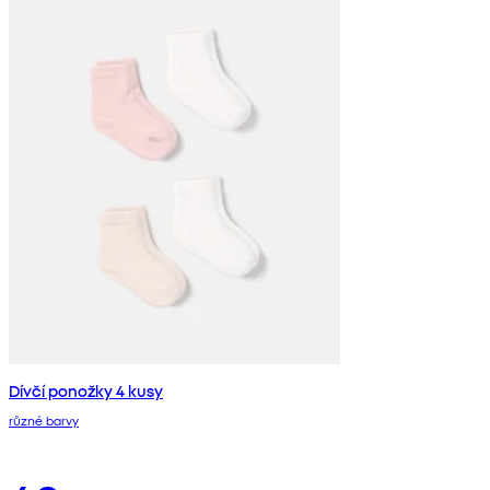
Dívčí ponožky 4 kusy
různé barvy