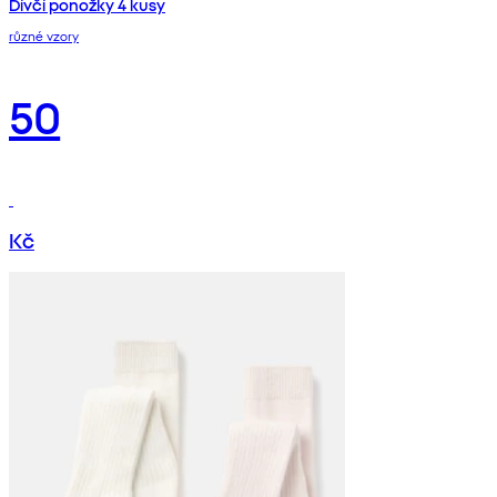
Dívčí ponožky 4 kusy
různé vzory
50
Kč