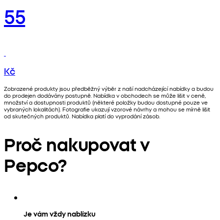
55
Kč
Zobrazené produkty jsou předběžný výběr z naší nadcházející nabídky a budou
do prodejen dodávány postupně. Nabídka v obchodech se může lišit v ceně,
množství a dostupnosti produktů (některé položky budou dostupné pouze ve
vybraných lokalitách). Fotografie ukazují vzorové návrhy a mohou se mírně lišit
od skutečných produktů. Nabídka platí do vyprodání zásob.
Proč nakupovat v
Pepco?
Je vám vždy nablízku