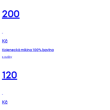
200
Kč
Kojenecká mikina 100% bavlna
s oušky
120
Kč