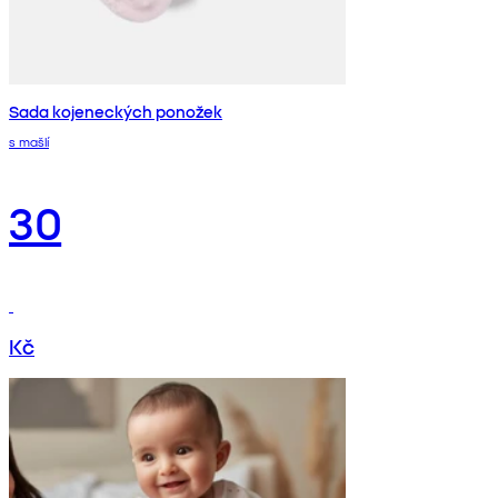
Sada kojeneckých ponožek
s mašlí
30
Kč