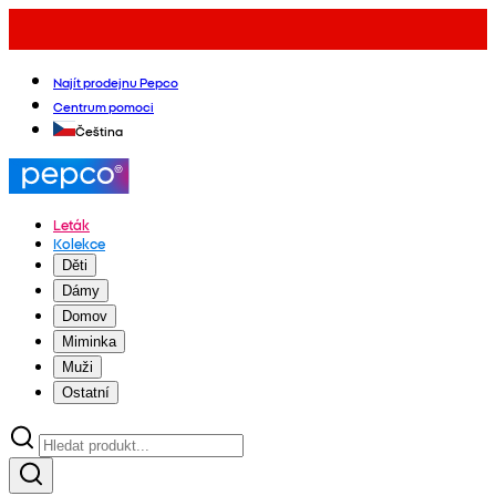
Najít prodejnu Pepco
Centrum pomoci
Čeština
Leták
Kolekce
Děti
Dámy
Domov
Miminka
Muži
Ostatní