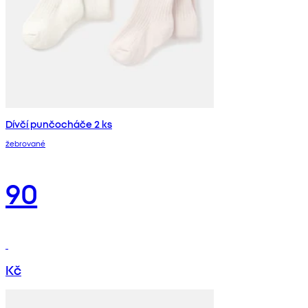
Dívčí punčocháče 2 ks
žebrované
90
Kč