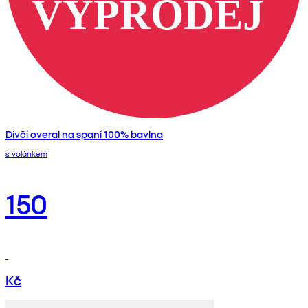
Dívčí overal na spaní 100% bavlna
s volánkem
150
Kč