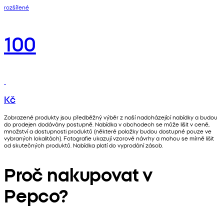
rozšířené
100
Kč
Zobrazené produkty jsou předběžný výběr z naší nadcházející nabídky a budou
do prodejen dodávány postupně. Nabídka v obchodech se může lišit v ceně,
množství a dostupnosti produktů (některé položky budou dostupné pouze ve
vybraných lokalitách). Fotografie ukazují vzorové návrhy a mohou se mírně lišit
od skutečných produktů. Nabídka platí do vyprodání zásob.
Proč nakupovat v
Pepco?