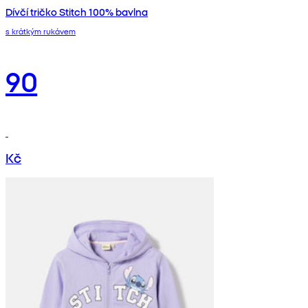
Dívčí tričko Stitch 100% bavlna
s krátkým rukávem
90
Kč