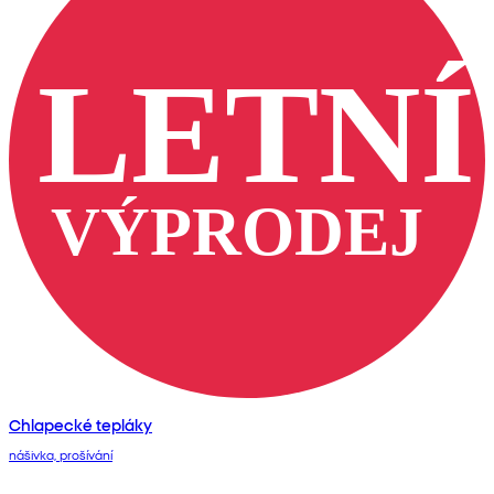
Chlapecké tepláky
nášivka, prošívání