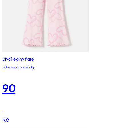
Dívčí legíny flare
žebrované, s volánky
90
Kč