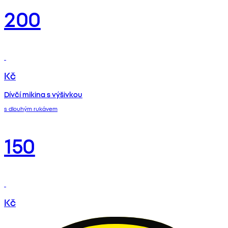
200
Kč
Dívčí mikina s výšivkou
s dlouhým rukávem
150
Kč