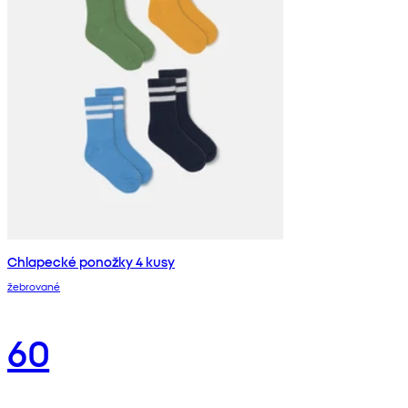
Chlapecké ponožky 4 kusy
žebrované
60