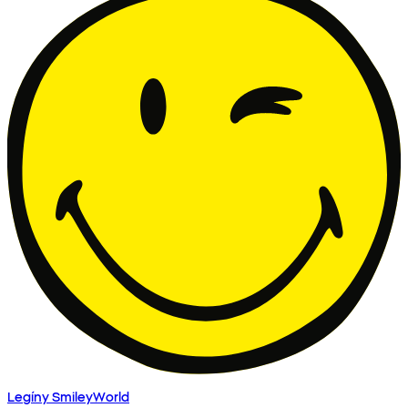
Legíny SmileyWorld