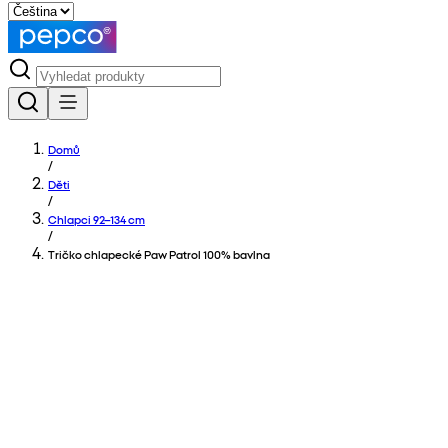
Domů
/
Děti
/
Chlapci 92–134 cm
/
Tričko chlapecké Paw Patrol 100% bavlna