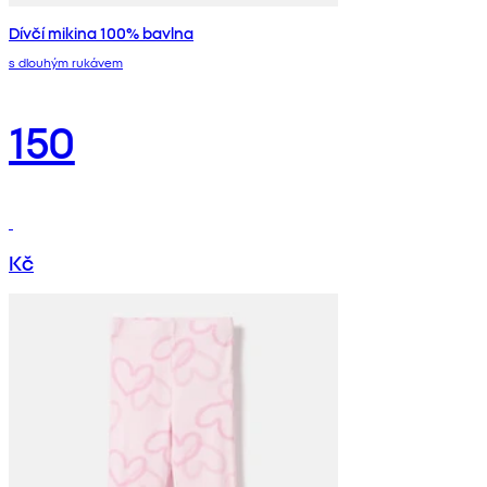
Dívčí mikina 100% bavlna
s dlouhým rukávem
150
Kč