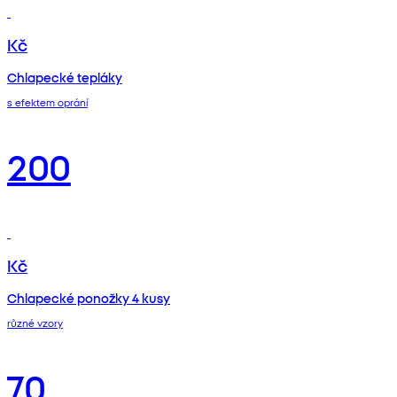
Kč
Chlapecké tepláky
s efektem oprání
200
Kč
Chlapecké ponožky 4 kusy
různé vzory
70