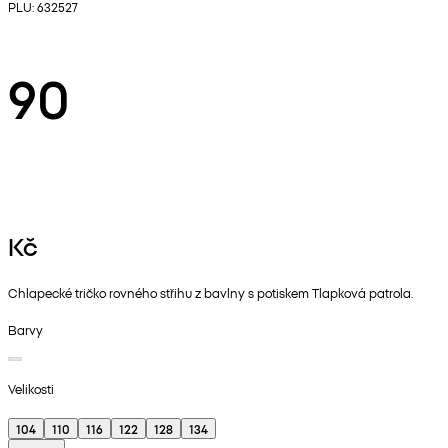
PLU: 632527
90
Kč
Chlapecké tričko rovného střihu z bavlny s potiskem Tlapková patrola.
Barvy
Velikosti
104
110
116
122
128
134