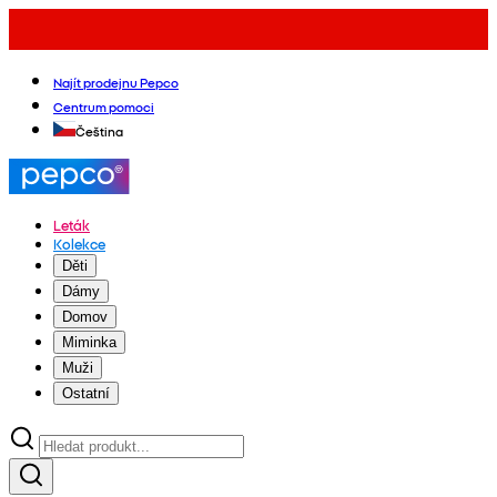
Najít prodejnu Pepco
Centrum pomoci
Čeština
Leták
Kolekce
Děti
Dámy
Domov
Miminka
Muži
Ostatní