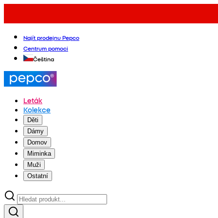
Najít prodejnu Pepco
Centrum pomoci
Čeština
Leták
Kolekce
Děti
Dámy
Domov
Miminka
Muži
Ostatní