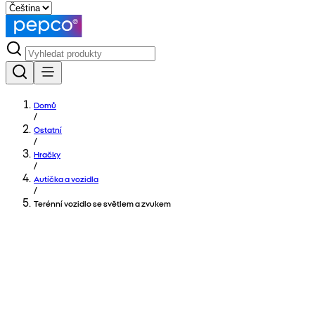
Domů
/
Ostatní
/
Hračky
/
Autíčka a vozidla
/
Terénní vozidlo se světlem a zvukem