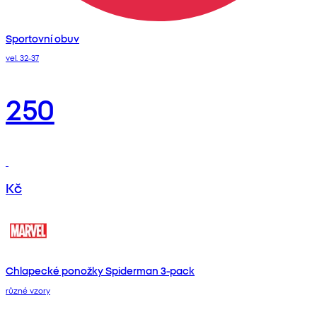
Sportovní obuv
vel. 32-37
250
Kč
Chlapecké ponožky Spiderman 3-pack
různé vzory