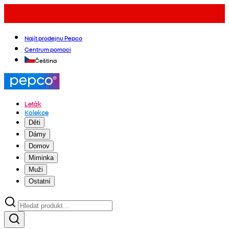
Najít prodejnu Pepco
Centrum pomoci
Čeština
Leták
Kolekce
Děti
Dámy
Domov
Miminka
Muži
Ostatní