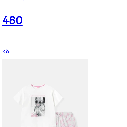
480
Kč