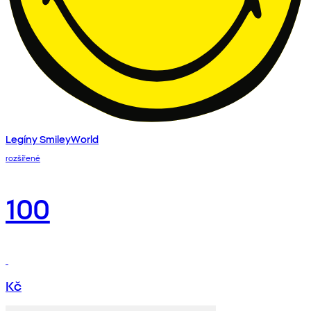
Legíny SmileyWorld
rozšířené
100
Kč