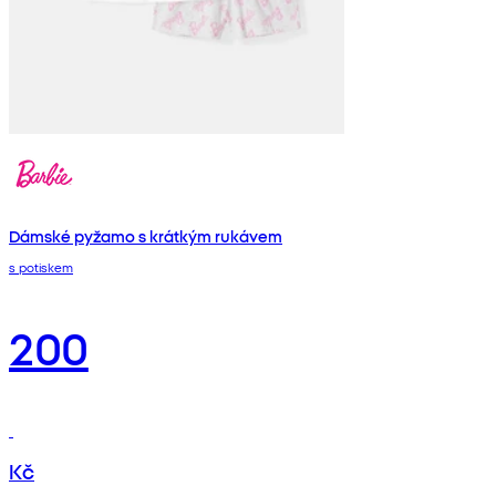
Dámské pyžamo s krátkým rukávem
s potiskem
200
Kč