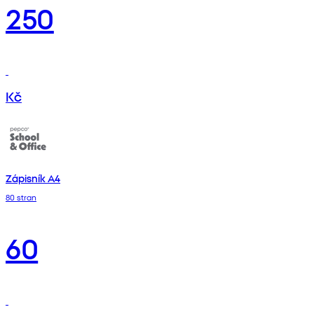
250
Kč
Zápisník A4
80 stran
60