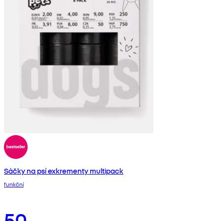
Sáčky na psí exkrementy multipack
funkční
50