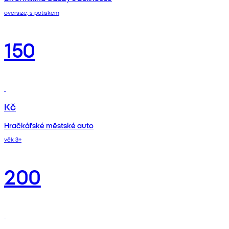
oversize, s potiskem
150
Kč
Hračkářské městské auto
věk 3+
200