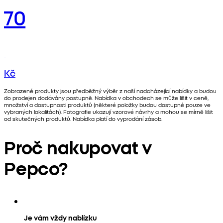
70
Kč
Zobrazené produkty jsou předběžný výběr z naší nadcházející nabídky a budou
do prodejen dodávány postupně. Nabídka v obchodech se může lišit v ceně,
množství a dostupnosti produktů (některé položky budou dostupné pouze ve
vybraných lokalitách). Fotografie ukazují vzorové návrhy a mohou se mírně lišit
od skutečných produktů. Nabídka platí do vyprodání zásob.
Proč nakupovat v
Pepco?
Je vám vždy nablízku