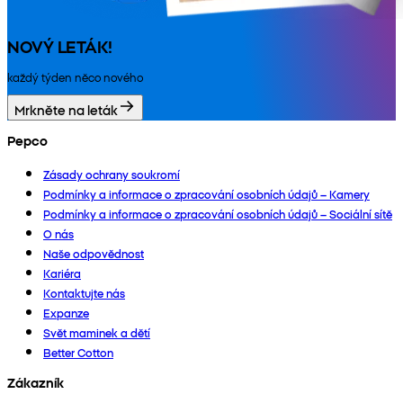
NOVÝ LETÁK!
každý týden něco nového
Mrkněte na leták
Pepco
Zásady ochrany soukromí
Podmínky a informace o zpracování osobních údajů – Kamery
Podmínky a informace o zpracování osobních údajů – Sociální sítě
O nás
Naše odpovědnost
Kariéra
Kontaktujte nás
Expanze
Svět maminek a dětí
Better Cotton
Zákazník