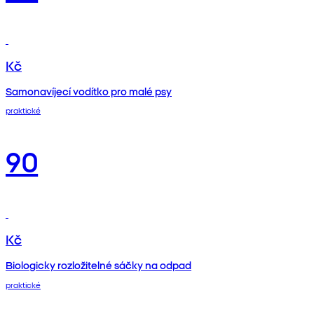
Kč
Samonavíjecí vodítko pro malé psy
praktické
90
Kč
Biologicky rozložitelné sáčky na odpad
praktické