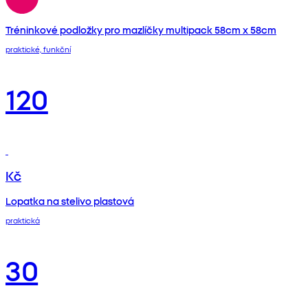
Tréninkové podložky pro mazlíčky multipack 58cm x 58cm
praktické, funkční
120
Kč
Lopatka na stelivo plastová
praktická
30