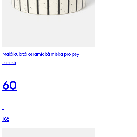
Malá kulatá keramická miska pro psy
tlumená
60
Kč