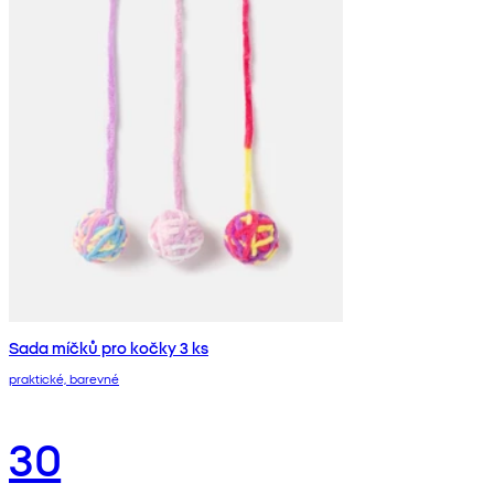
Sada míčků pro kočky 3 ks
praktické, barevné
30