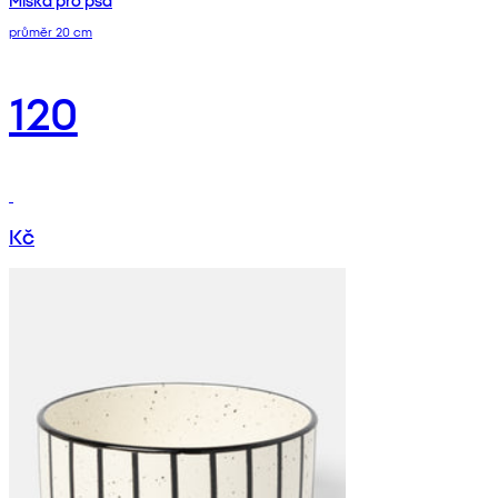
Miska pro psa
průměr 20 cm
120
Kč