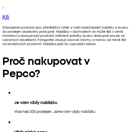
Kč
Zobrazené produkty jsou předběžný výběr z naší nadcházející nabídky a budou
do prodejen dodávány postupně. Nabídka v obchodech se může lišit v ceně,
množství a dostupnosti produktů (některé položky budou dostupné pouze ve
vybraných lokalitách). Fotografie ukazují vzorové návrhy a mohou se mírně lišit
od skutečných produktů. Nabídka platí do vyprodání zásob.
Proč nakupovat v
Pepco?
Je vám vždy nablízku
Více než 200 prodejen. Jsme vám vždy nablízku.
Vždy nízké ceny