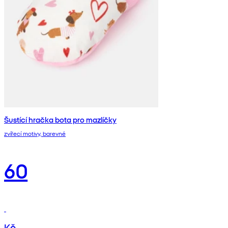
Šustící hračka bota pro mazlíčky
zvířecí motivy, barevné
60
Kč