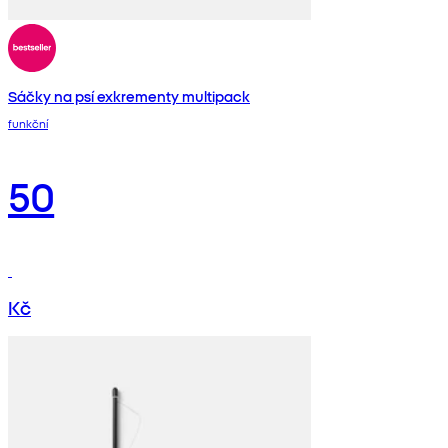
Sáčky na psí exkrementy multipack
funkční
50
Kč