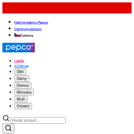
Najít prodejnu Pepco
Centrum pomoci
Čeština
Leták
Kolekce
Děti
Dámy
Domov
Miminka
Muži
Ostatní