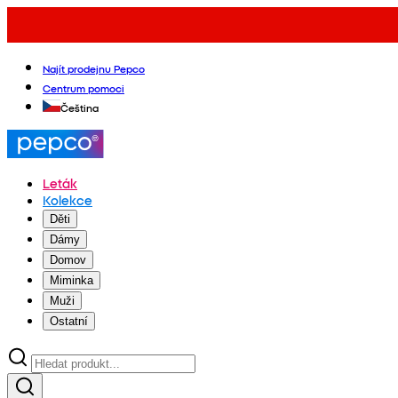
Najít prodejnu Pepco
Centrum pomoci
Čeština
Leták
Kolekce
Děti
Dámy
Domov
Miminka
Muži
Ostatní