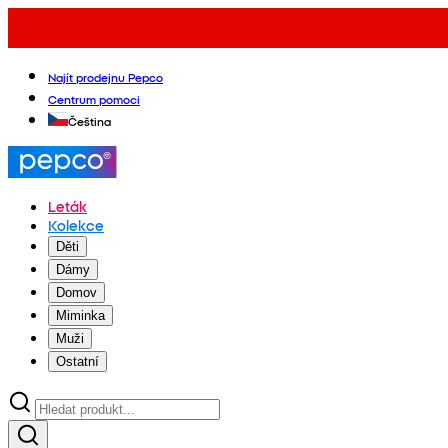
Najít prodejnu Pepco
Centrum pomoci
Čeština
Leták
Kolekce
Děti
Dámy
Domov
Miminka
Muži
Ostatní