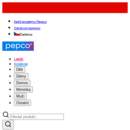
Najít prodejnu Pepco
Centrum pomoci
Čeština
Leták
Kolekce
Děti
Dámy
Domov
Miminka
Muži
Ostatní