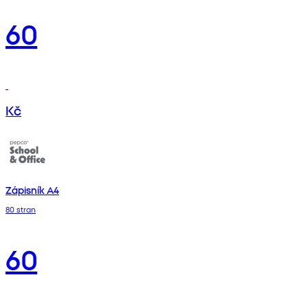
60
Kč
Zápisník A4
80 stran
60