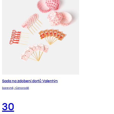
Sada na zdobení dortů Valentýn
barevné, různorodé
30