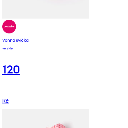
Vonná svíčka
ve skle
120
Kč