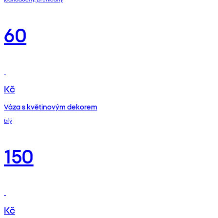
60
Kč
Váza s květinovým dekorem
bílý
150
Kč