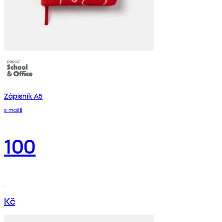
Zápisník A5
s mašlí
100
Kč