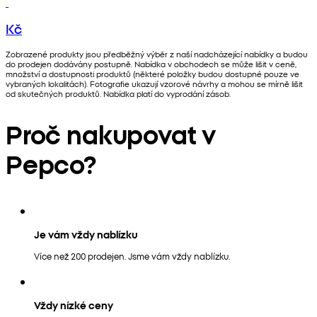
Kč
Zobrazené produkty jsou předběžný výběr z naší nadcházející nabídky a budou
do prodejen dodávány postupně. Nabídka v obchodech se může lišit v ceně,
množství a dostupnosti produktů (některé položky budou dostupné pouze ve
vybraných lokalitách). Fotografie ukazují vzorové návrhy a mohou se mírně lišit
od skutečných produktů. Nabídka platí do vyprodání zásob.
Proč nakupovat v
Pepco?
Je vám vždy nablízku
Více než 200 prodejen. Jsme vám vždy nablízku.
Vždy nízké ceny