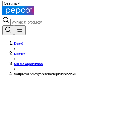
Domů
/
Domov
/
Úklid a organizace
/
Souprava fialových samolepicích háčků