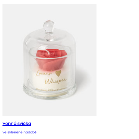
Vonná svíčka
ve skleněné nádobě