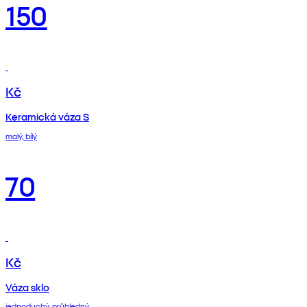
150
Kč
Keramická váza S
malý, bílý
70
Kč
Váza sklo
jednoduchý, průhledný