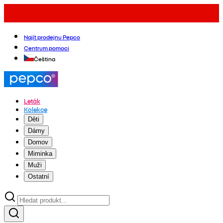
Najít prodejnu Pepco
Centrum pomoci
Čeština
Leták
Kolekce
Děti
Dámy
Domov
Miminka
Muži
Ostatní