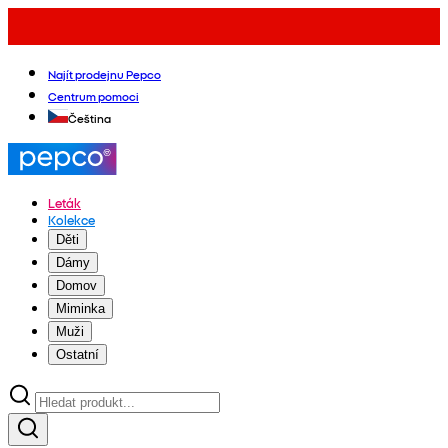
Najít prodejnu Pepco
Centrum pomoci
Čeština
Leták
Kolekce
Děti
Dámy
Domov
Miminka
Muži
Ostatní