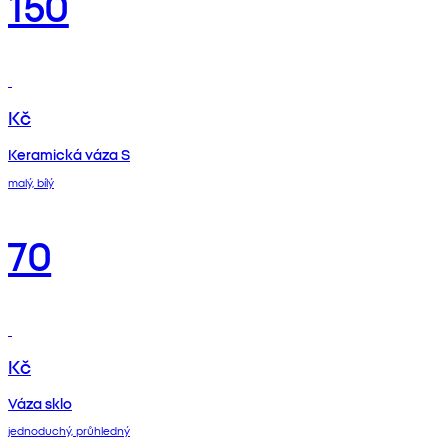
150
Kč
Keramická váza S
malý, bílý
70
Kč
Váza sklo
jednoduchý, průhledný