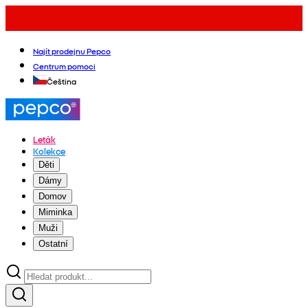
Najít prodejnu Pepco
Centrum pomoci
Čeština
Leták
Kolekce
Děti
Dámy
Domov
Miminka
Muži
Ostatní