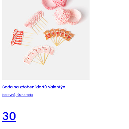
Sada na zdobení dortů Valentýn
barevné, různorodé
30