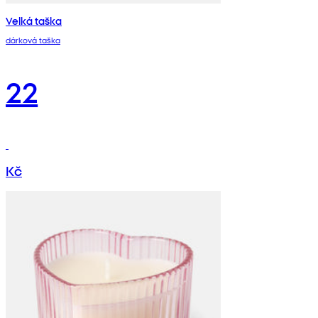
Velká taška
dárková taška
22
Kč