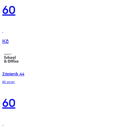
60
Kč
Zápisník A4
80 stran
60