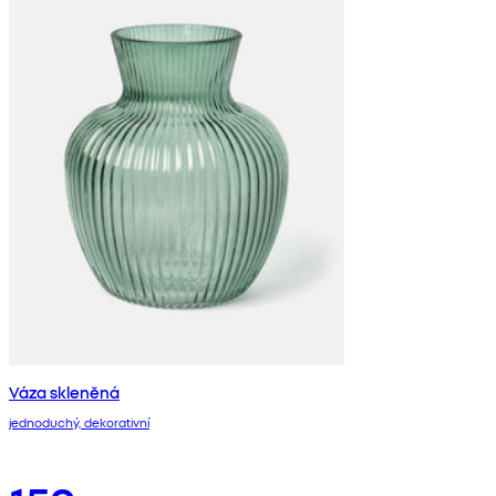
Váza skleněná
jednoduchý, dekorativní