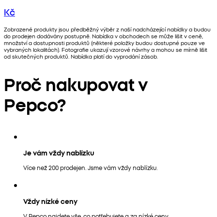
Kč
Zobrazené produkty jsou předběžný výběr z naší nadcházející nabídky a budou
do prodejen dodávány postupně. Nabídka v obchodech se může lišit v ceně,
množství a dostupnosti produktů (některé položky budou dostupné pouze ve
vybraných lokalitách). Fotografie ukazují vzorové návrhy a mohou se mírně lišit
od skutečných produktů. Nabídka platí do vyprodání zásob.
Proč nakupovat v
Pepco?
Je vám vždy nablízku
Více než 200 prodejen. Jsme vám vždy nablízku.
Vždy nízké ceny
V Pepco najdete vše, co potřebujete a za nízké ceny.