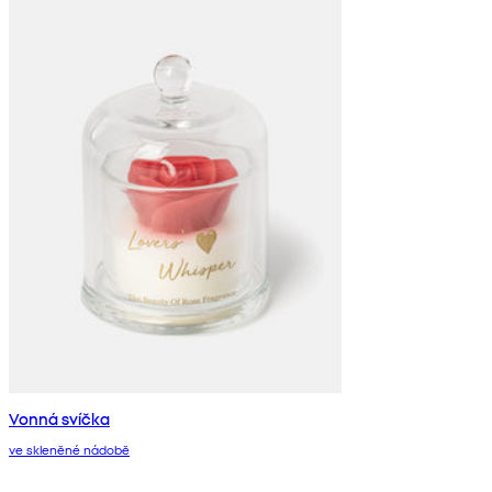
Vonná svíčka
ve skleněné nádobě