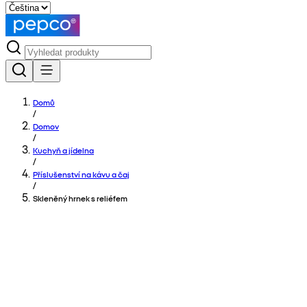
Domů
/
Domov
/
Kuchyň a jídelna
/
Příslušenství na kávu a čaj
/
Skleněný hrnek s reliéfem