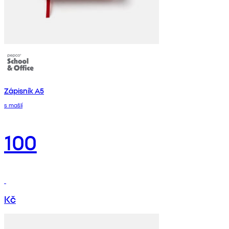
Zápisník A5
s mašlí
100
Kč