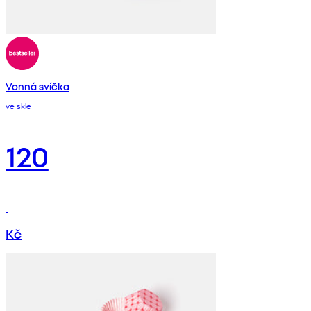
Vonná svíčka
ve skle
120
Kč