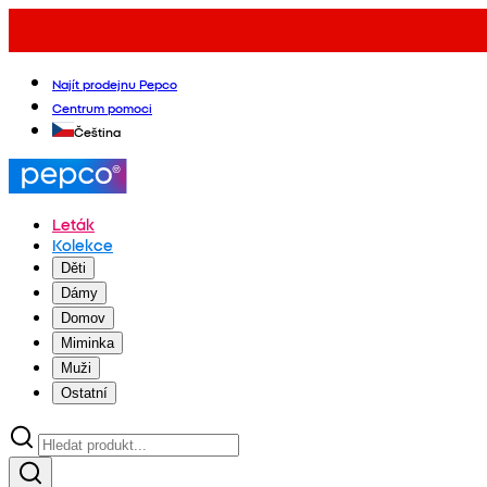
Najít prodejnu Pepco
Centrum pomoci
Čeština
Leták
Kolekce
Děti
Dámy
Domov
Miminka
Muži
Ostatní