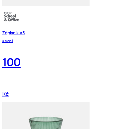
Zápisník A5
s mašlí
100
Kč