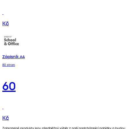
Kč
Zápisník A4
80 stran
60
Kč
Zobrazené produkty jsou předběžný výběr z naší nadcházející nabídky a budou