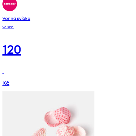
Vonná svíčka
ve skle
120
Kč