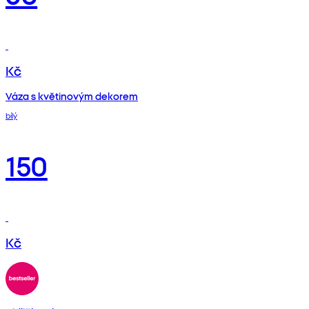
Kč
Váza s květinovým dekorem
bílý
150
Kč