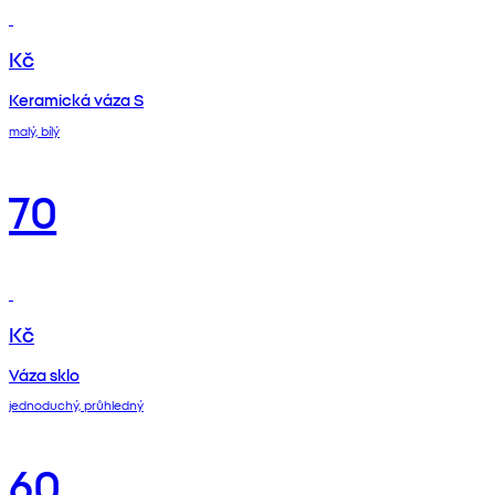
Kč
Keramická váza S
malý, bílý
70
Kč
Váza sklo
jednoduchý, průhledný
60