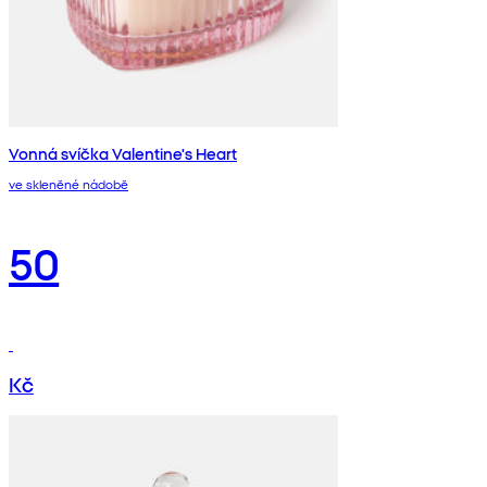
Vonná svíčka Valentine's Heart
ve skleněné nádobě
50
Kč