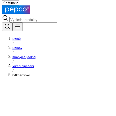
Domů
/
Domov
/
Kuchyň a jídelna
/
Vaření a pečení
/
Sítko kovové