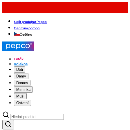
Najít prodejnu Pepco
Centrum pomoci
Čeština
Leták
Kolekce
Děti
Dámy
Domov
Miminka
Muži
Ostatní