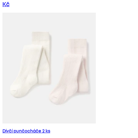
Kč
Dívčí punčocháče 2 ks