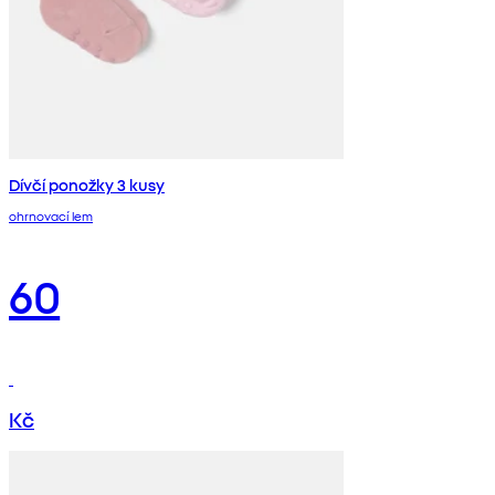
Dívčí ponožky 3 kusy
ohrnovací lem
60
Kč