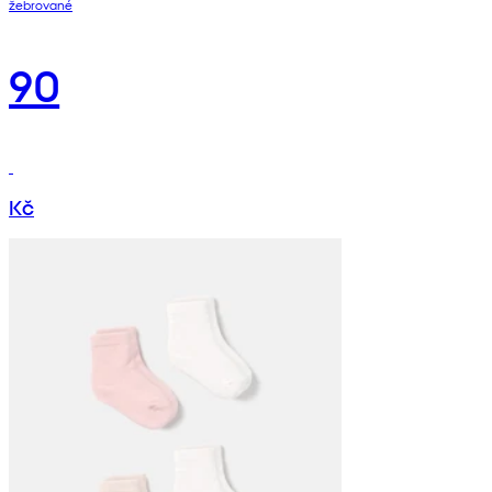
žebrované
90
Kč