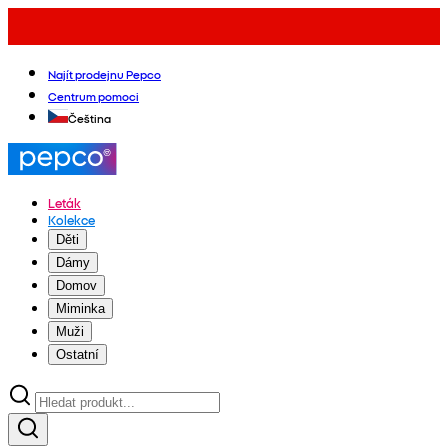
Najít prodejnu Pepco
Centrum pomoci
Čeština
Leták
Kolekce
Děti
Dámy
Domov
Miminka
Muži
Ostatní