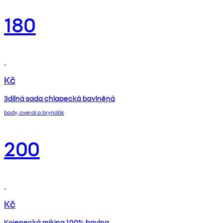
180
Kč
3dílná sada chlapecká bavlněná
body, overal a bryndák
200
Kč
Kojenecká mikina 100% bavlna