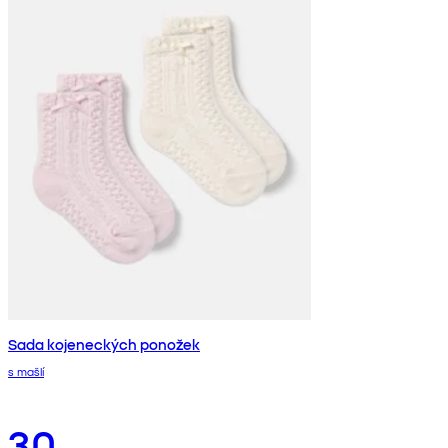
Sada kojeneckých ponožek
s mašlí
30