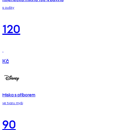
s oušky
120
Kč
Miska s příborem
ve tvaru myši
90