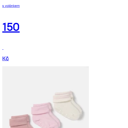
s volánkem
150
Kč