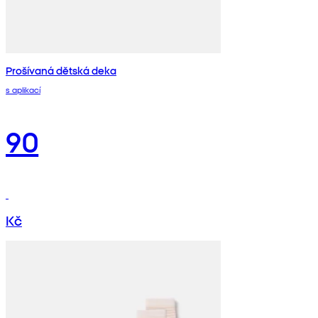
Prošívaná dětská deka
s aplikací
90
Kč