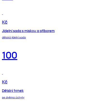
Kč
Jídelní sada s miskou a příborem
dětská jídelní sada
100
Kč
Dětský hrnek
se dvěma úchyty