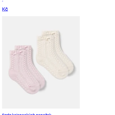
Kč
Sada kojeneckých ponožek