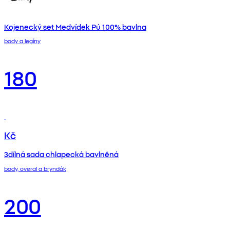
Kojenecký set Medvídek Pú 100% bavlna
body a legíny
180
Kč
3dílná sada chlapecká bavlněná
body, overal a bryndák
200