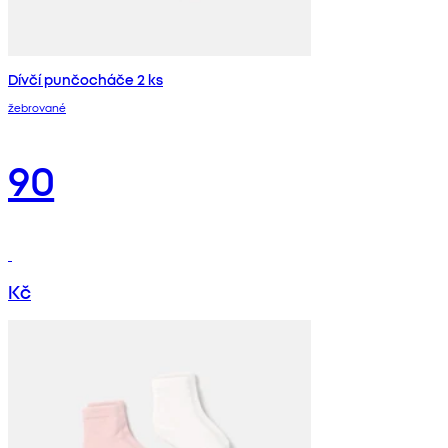
Dívčí punčocháče 2 ks
žebrované
90
Kč