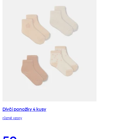
Dívčí ponožky 4 kusy
různé vzory