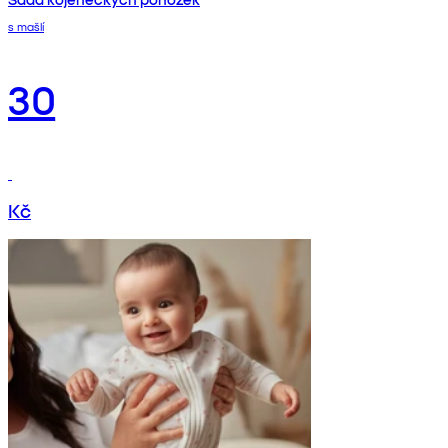
s mašlí
30
Kč