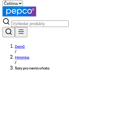
Domů
/
Miminka
/
Šaty pro nemluvňata