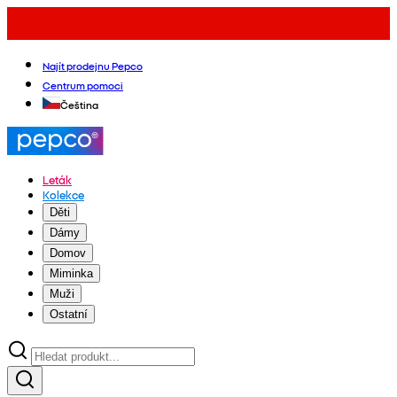
Najít prodejnu Pepco
Centrum pomoci
Čeština
Leták
Kolekce
Děti
Dámy
Domov
Miminka
Muži
Ostatní