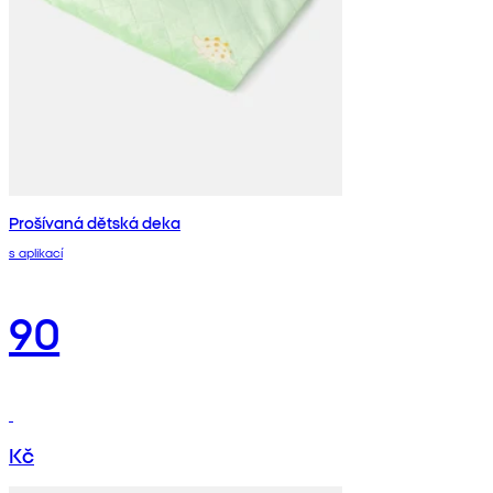
Prošívaná dětská deka
s aplikací
90
Kč