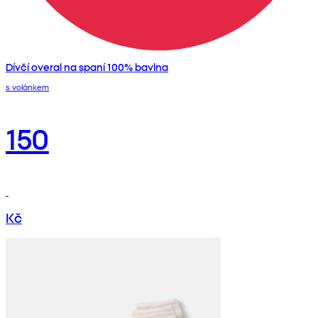
Dívčí overal na spaní 100% bavlna
s volánkem
150
Kč