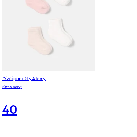
Dívčí ponožky 4 kusy
různé barvy
40