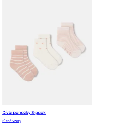
Dívčí ponožky 3-pack
různé vzory