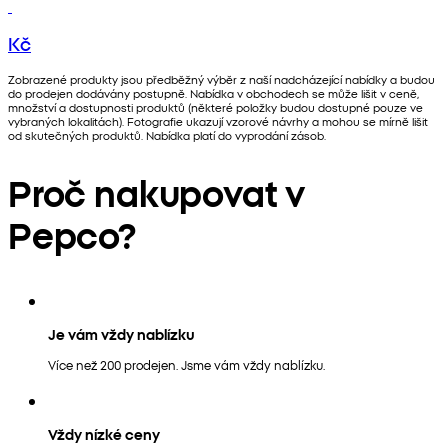
Kč
Zobrazené produkty jsou předběžný výběr z naší nadcházející nabídky a budou
do prodejen dodávány postupně. Nabídka v obchodech se může lišit v ceně,
množství a dostupnosti produktů (některé položky budou dostupné pouze ve
vybraných lokalitách). Fotografie ukazují vzorové návrhy a mohou se mírně lišit
od skutečných produktů. Nabídka platí do vyprodání zásob.
Proč nakupovat v
Pepco?
Je vám vždy nablízku
Více než 200 prodejen. Jsme vám vždy nablízku.
Vždy nízké ceny