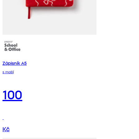
Zápisník A5
s mašlí
100
Kč