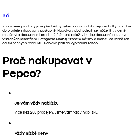
Kč
Zobrazené produkty jsou předběžný výběr z naší nadcházející nabídky a budou
do prodejen dodávány postupně. Nabídka v obchodech se může lišit v ceně,
množství a dostupnosti produktů (některé položky budou dostupné pouze ve
vybraných lokalitách). Fotografie ukazují vzorové návrhy a mohou se mírně lišit
od skutečných produktů. Nabídka platí do vyprodání zásob.
Proč nakupovat v
Pepco?
Je vám vždy nablízku
Více než 200 prodejen. Jsme vám vždy nablízku.
Vždy nízké ceny