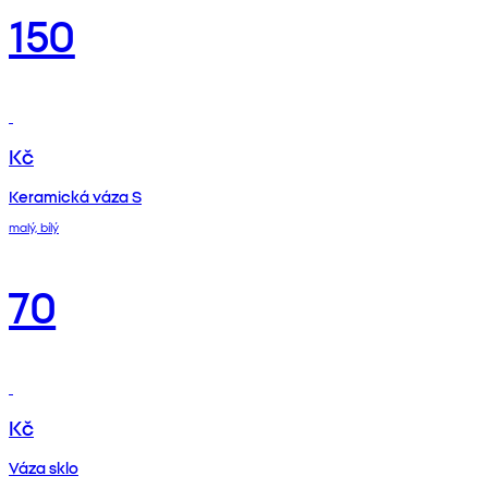
150
Kč
Keramická váza S
malý, bílý
70
Kč
Váza sklo