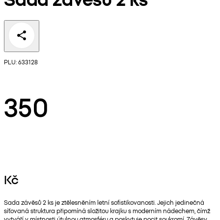
PLU: 633128
350
Kč
Sada závěsů 2 ks je ztělesněním letní sofistikovanosti. Jejich jedinečná
síťovaná struktura připomíná složitou krajku s moderním nádechem, čímž
vytváří v místnosti útulnou atmosféru a poskytuje pocit soukromí. Závěsy