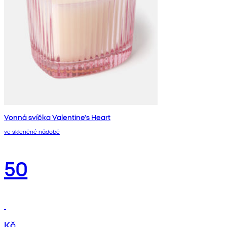
Vonná svíčka Valentine's Heart
ve skleněné nádobě
50
Kč