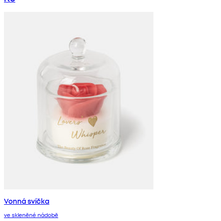
Vonná svíčka
ve skleněné nádobě