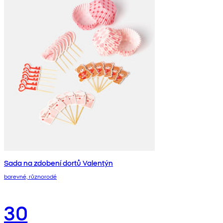
Sada na zdobení dortů Valentýn
barevné, různorodé
30