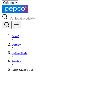
Domů
/
Domov
/
Bytový textil
/
Závěsy
/
Sada závěsů 2 ks