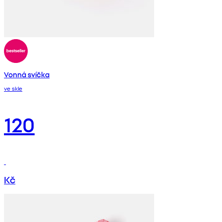
Vonná svíčka
ve skle
120
Kč