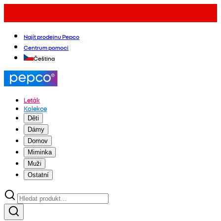
Najít prodejnu Pepco
Centrum pomoci
Čeština
Leták
Kolekce
Děti
Dámy
Domov
Miminka
Muži
Ostatní