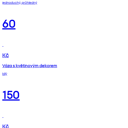
jednoduchý, průhledný
60
Kč
Váza s květinovým dekorem
bílý
150
Kč