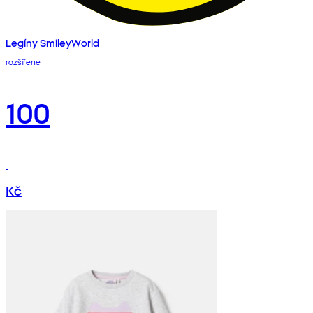
Legíny SmileyWorld
rozšířené
100
Kč