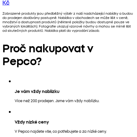
Kč
Zobrazené produkty jsou předběžný výběr z naší nadcházející nabídky a budou
do prodejen dodávány postupně. Nabídka v obchodech se může lišit v ceně,
množství a dostupnosti produktů (některé položky budou dostupné pouze ve
vybraných lokalitách). Fotografie ukazují vzorové návrhy a mohou se mírně lišit
od skutečných produktů. Nabídka platí do vyprodání zásob.
Proč nakupovat v
Pepco?
Je vám vždy nablízku
Více než 200 prodejen. Jsme vám vždy nablízku.
Vždy nízké ceny
V Pepco najdete vše, co potřebujete a za nízké ceny.