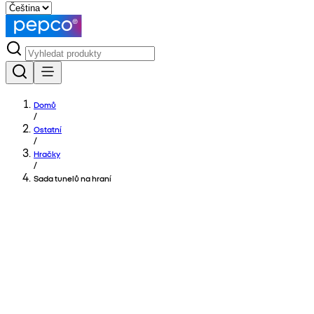
Domů
/
Ostatní
/
Hračky
/
Sada tunelů na hraní