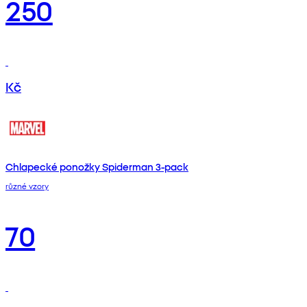
250
Kč
Chlapecké ponožky Spiderman 3-pack
různé vzory
70