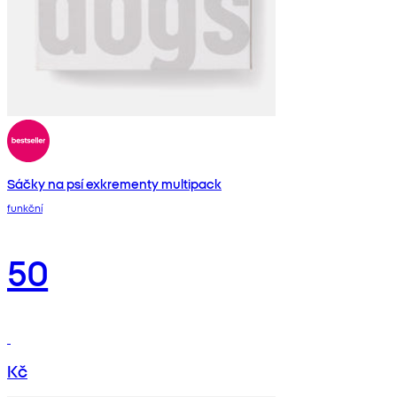
Sáčky na psí exkrementy multipack
funkční
50
Kč