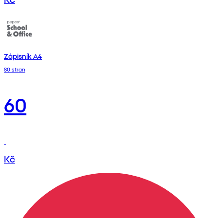
Zápisník A4
80 stran
60
Kč