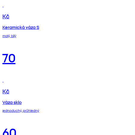
Kč
Keramická váza S
malý, bílý
70
Kč
Váza sklo
jednoduchý, průhledný
60