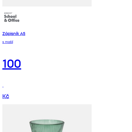
Zápisník A5
s mašlí
100
Kč