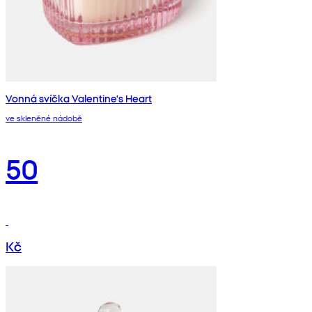
Vonná svíčka Valentine's Heart
ve skleněné nádobě
50
Kč