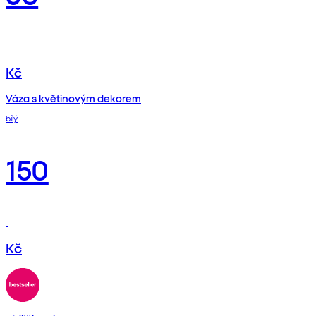
Kč
Váza s květinovým dekorem
bílý
150
Kč