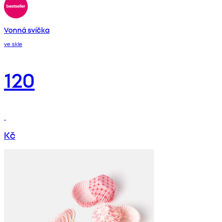
Vonná svíčka
ve skle
120
Kč