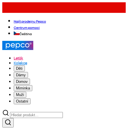
Najít prodejnu Pepco
Centrum pomoci
Čeština
Leták
Kolekce
Děti
Dámy
Domov
Miminka
Muži
Ostatní