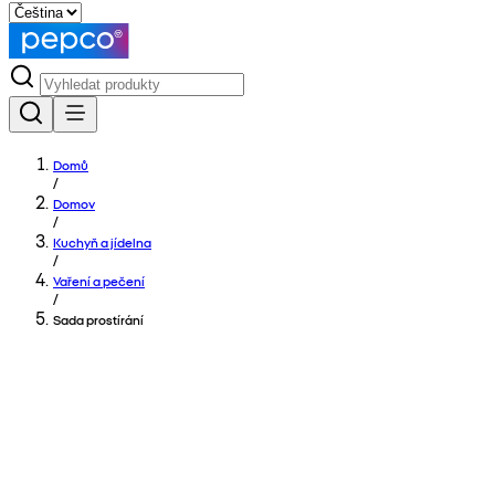
Domů
/
Domov
/
Kuchyň a jídelna
/
Vaření a pečení
/
Sada prostírání