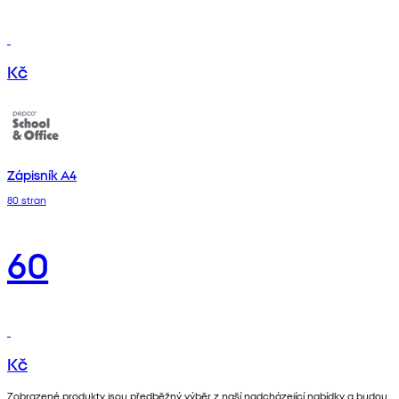
Kč
Zápisník A4
80 stran
60
Kč
Zobrazené produkty jsou předběžný výběr z naší nadcházející nabídky a budou