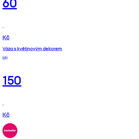
60
Kč
Váza s květinovým dekorem
bílý
150
Kč