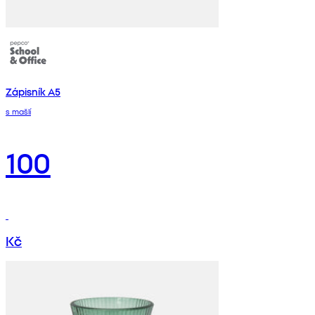
Zápisník A5
s mašlí
100
Kč