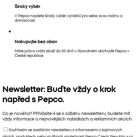
Široký výběr
V Pepco najdete široký výběr výrobků pro sebe, svou rodinu a
domácnost.
Nakupujte bez obav
Máte právo vrátit zboží do 30 dnů v libovolném obchodě Pepco v
České republice.
Newsletter: Buďte vždy o krok
napřed s Pepco.
Co je nového? Přihlásíte-li se k odběru newsletteru, budete mít
vždy informace o nejnovějších nabídkách a reklamních akcích.
Souhlasím se zasíláním newsletteru s informacemi o zajímavých
akcích, produktech nebo službách společnosti Pepco Czech Republic s.r.o.