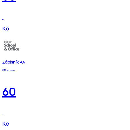
Kč
Zápisník A4
80 stran
60
Kč