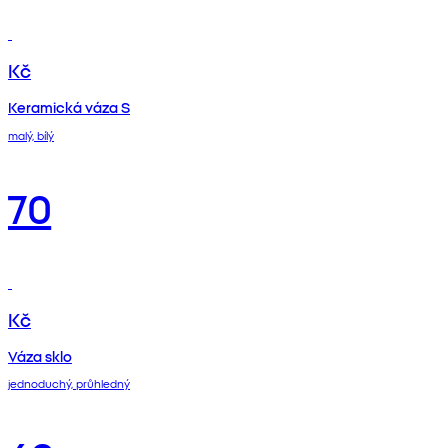
Kč
Keramická váza S
malý, bílý
70
Kč
Váza sklo
jednoduchý, průhledný