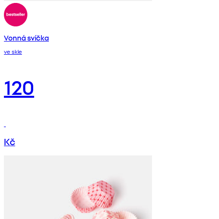
Vonná svíčka
ve skle
120
Kč