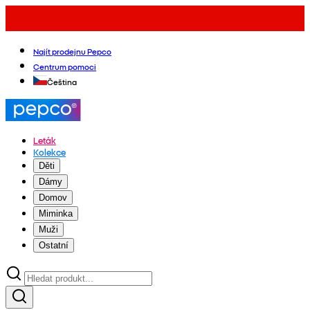
Najít prodejnu Pepco
Centrum pomoci
Čeština
Leták
Kolekce
Děti
Dámy
Domov
Miminka
Muži
Ostatní