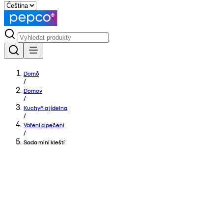
Domů
/
Domov
/
Kuchyň a jídelna
/
Vaření a pečení
/
Sada mini kleští