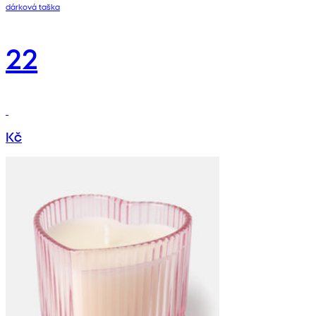
dárková taška
22
Kč