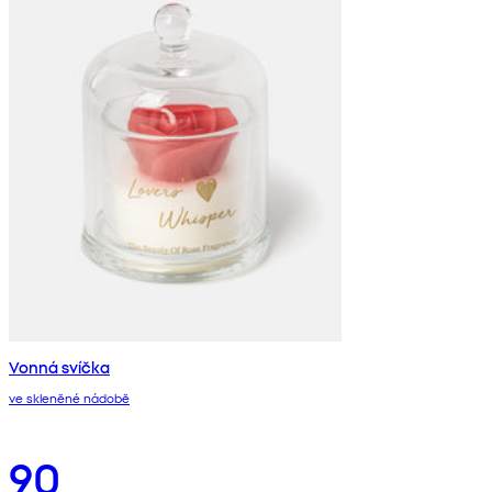
Vonná svíčka
ve skleněné nádobě
90