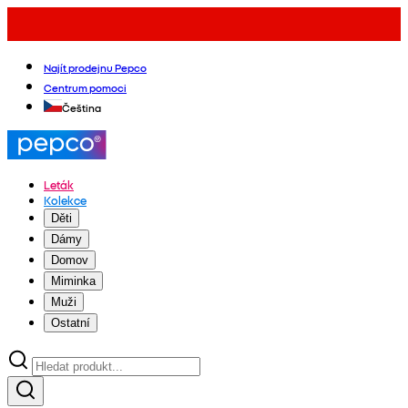
Najít prodejnu Pepco
Centrum pomoci
Čeština
Leták
Kolekce
Děti
Dámy
Domov
Miminka
Muži
Ostatní